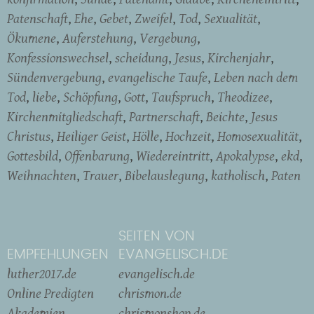
Patenschaft
Ehe
Gebet
Zweifel
Tod
Sexualität
Ökumene
Auferstehung
Vergebung
Konfessionswechsel
scheidung
Jesus
Kirchenjahr
Sündenvergebung
evangelische Taufe
Leben nach dem
Tod
liebe
Schöpfung
Gott
Taufspruch
Theodizee
Kirchenmitgliedschaft
Partnerschaft
Beichte
Jesus
Christus
Heiliger Geist
Hölle
Hochzeit
Homosexualität
Gottesbild
Offenbarung
Wiedereintritt
Apokalypse
ekd
Weihnachten
Trauer
Bibelauslegung
katholisch
Paten
SEITEN VON
EMPFEHLUNGEN
EVANGELISCH.DE
luther2017.de
evangelisch.de
Online Predigten
chrismon.de
Akademien
chrismonshop.de