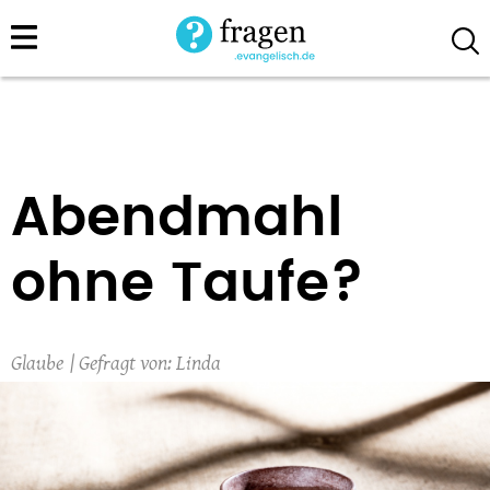
Direkt
zum
Inhalt
Abendmahl
ohne Taufe?
Glaube
Linda