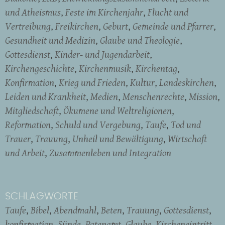
und Atheismus
Feste im Kirchenjahr
Flucht und
Vertreibung
Freikirchen
Geburt
Gemeinde und Pfarrer
Gesundheit und Medizin
Glaube und Theologie
Gottesdienst
Kinder- und Jugendarbeit
Kirchengeschichte
Kirchenmusik
Kirchentag
Konfirmation
Krieg und Frieden
Kultur
Landeskirchen
Leiden und Krankheit
Medien
Menschenrechte
Mission
Mitgliedschaft
Ökumene und Weltreligionen
Reformation
Schuld und Vergebung
Taufe
Tod und
Trauer
Trauung
Unheil und Bewältigung
Wirtschaft
und Arbeit
Zusammenleben und Integration
SCHLAGWORTE
Taufe
Bibel
Abendmahl
Beten
Trauung
Gottesdienst
konfirmation
Sünde
Patenamt
Glaube
Kircheneintritt