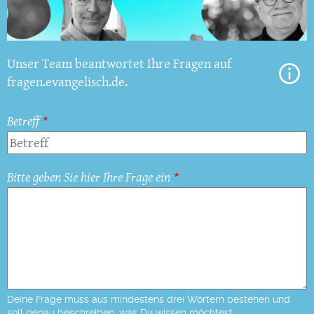
Unser Team beantwortet Ihre Fragen auf
fragen.evangelisch.de.
Betreff
Bitte geben Sie hier Ihre Frage ein
Deine Frage muss aus mindestens drei Wörtern bestehen und
soll genau beschreiben, was Du wissen möchtest.