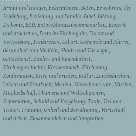
Armut und Hunger
Bekenntnisse
Beten
Bewahrung der
Schöpfung
Beziehung und Familie
Bibel
Bildung
Diakonie
EKD
Entwicklungszusammenarbeit
Esoterik
und Atheismus
Feste im Kirchenjahr
Flucht und
Vertreibung
Freikirchen
Geburt
Gemeinde und Pfarrer
Gesundheit und Medizin
Glaube und Theologie
Gottesdienst
Kinder- und Jugendarbeit
Kirchengeschichte
Kirchenmusik
Kirchentag
Konfirmation
Krieg und Frieden
Kultur
Landeskirchen
Leiden und Krankheit
Medien
Menschenrechte
Mission
Mitgliedschaft
Ökumene und Weltreligionen
Reformation
Schuld und Vergebung
Taufe
Tod und
Trauer
Trauung
Unheil und Bewältigung
Wirtschaft
und Arbeit
Zusammenleben und Integration