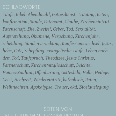
SCHLAGWORTE
Taufe
Bibel
Abendmahl
Gottesdienst
Trauung
Beten
konfirmation
Sünde
Patenamt
Glaube
Kircheneintritt
Patenschaft
Ehe
Zweifel
Gebet
Tod
Sexualität
Auferstehung
Ökumene
Vergebung
Kirchenjahr
scheidung
Sündenvergebung
Konfessionswechsel
Jesus
liebe
Gott
Schöpfung
evangelische Taufe
Leben nach
dem Tod
Taufspruch
Theodizee
Jesus Christus
Partnerschaft
Kirchenmitgliedschaft
Beichte
Homosexualität
Offenbarung
Gottesbild
Hölle
Heiliger
Geist
Hochzeit
Wiedereintritt
katholisch
Paten
Weihnachten
Apokalypse
Trauer
ekd
Bibelauslegung
SEITEN VON