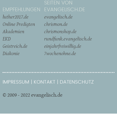
SEITEN VON
EMPFEHLUNGEN
EVANGELISCH.DE
luther2017.de
evangelisch.de
Online Predigten
chrismon.de
Akademien
chrismonshop.de
EKD
rundfunk.evangelisch.de
Geistreich.de
einjahrfreiwillig.de
Diakonie
7wochenohne.de
IMPRESSUM
KONTAKT
DATENSCHUTZ
© 2009 - 2022 evangelisch.de