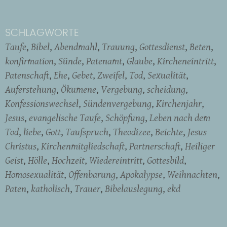
SCHLAGWORTE
Taufe
Bibel
Abendmahl
Trauung
Gottesdienst
Beten
konfirmation
Sünde
Patenamt
Glaube
Kircheneintritt
Patenschaft
Ehe
Gebet
Zweifel
Tod
Sexualität
Auferstehung
Ökumene
Vergebung
scheidung
Konfessionswechsel
Sündenvergebung
Kirchenjahr
Jesus
evangelische Taufe
Schöpfung
Leben nach dem
Tod
liebe
Gott
Taufspruch
Theodizee
Beichte
Jesus
Christus
Kirchenmitgliedschaft
Partnerschaft
Heiliger
Geist
Hölle
Hochzeit
Wiedereintritt
Gottesbild
Homosexualität
Offenbarung
Apokalypse
Weihnachten
Paten
katholisch
Trauer
Bibelauslegung
ekd