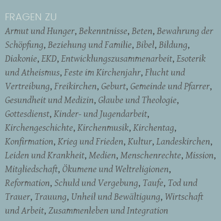
FRAGEN ZU
Armut und Hunger
Bekenntnisse
Beten
Bewahrung der
Schöpfung
Beziehung und Familie
Bibel
Bildung
Diakonie
EKD
Entwicklungszusammenarbeit
Esoterik
und Atheismus
Feste im Kirchenjahr
Flucht und
Vertreibung
Freikirchen
Geburt
Gemeinde und Pfarrer
Gesundheit und Medizin
Glaube und Theologie
Gottesdienst
Kinder- und Jugendarbeit
Kirchengeschichte
Kirchenmusik
Kirchentag
Konfirmation
Krieg und Frieden
Kultur
Landeskirchen
Leiden und Krankheit
Medien
Menschenrechte
Mission
Mitgliedschaft
Ökumene und Weltreligionen
Reformation
Schuld und Vergebung
Taufe
Tod und
Trauer
Trauung
Unheil und Bewältigung
Wirtschaft
und Arbeit
Zusammenleben und Integration