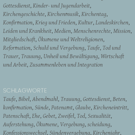
Gottesdienst
Kinder- und Jugendarbeit
Kirchengeschichte
Kirchenmusik
Kirchentag
Konfirmation
Krieg und Frieden
Kultur
Landeskirchen
Leiden und Krankheit
Medien
Menschenrechte
Mission
Mitgliedschaft
Ökumene und Weltreligionen
Reformation
Schuld und Vergebung
Taufe
Tod und
Trauer
Trauung
Unheil und Bewältigung
Wirtschaft
und Arbeit
Zusammenleben und Integration
SCHLAGWORTE
Taufe
Bibel
Abendmahl
Trauung
Gottesdienst
Beten
konfirmation
Sünde
Patenamt
Glaube
Kircheneintritt
Patenschaft
Ehe
Gebet
Zweifel
Tod
Sexualität
Auferstehung
Ökumene
Vergebung
scheidung
Konfessionswechsel
Sündenvergebung
Kirchenjahr