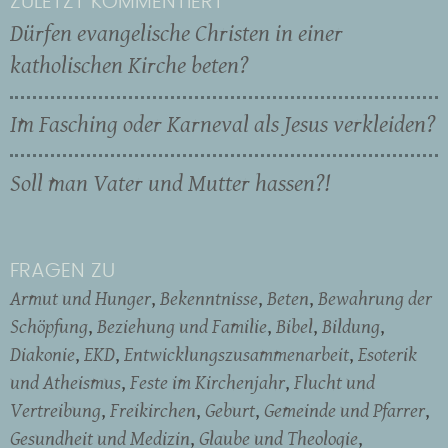
ZULETZT KOMMENTIERT
Dürfen evangelische Christen in einer
katholischen Kirche beten?
Im Fasching oder Karneval als Jesus verkleiden?
Soll man Vater und Mutter hassen?!
FRAGEN ZU
Armut und Hunger
Bekenntnisse
Beten
Bewahrung der
Schöpfung
Beziehung und Familie
Bibel
Bildung
Diakonie
EKD
Entwicklungszusammenarbeit
Esoterik
und Atheismus
Feste im Kirchenjahr
Flucht und
Vertreibung
Freikirchen
Geburt
Gemeinde und Pfarrer
Gesundheit und Medizin
Glaube und Theologie