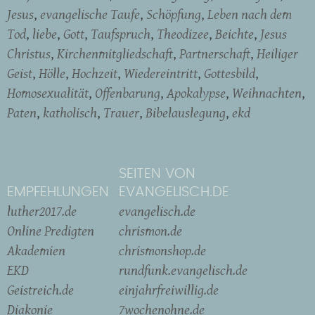
Jesus
evangelische Taufe
Schöpfung
Leben nach dem
Tod
liebe
Gott
Taufspruch
Theodizee
Beichte
Jesus
Christus
Kirchenmitgliedschaft
Partnerschaft
Heiliger
Geist
Hölle
Hochzeit
Wiedereintritt
Gottesbild
Homosexualität
Offenbarung
Apokalypse
Weihnachten
Paten
katholisch
Trauer
Bibelauslegung
ekd
SEITEN VON
EMPFEHLUNGEN
EVANGELISCH.DE
luther2017.de
evangelisch.de
Online Predigten
chrismon.de
Akademien
chrismonshop.de
EKD
rundfunk.evangelisch.de
Geistreich.de
einjahrfreiwillig.de
Diakonie
7wochenohne.de