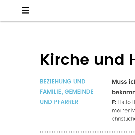
Direkt
zum
Inhalt
Kirche und 
BEZIEHUNG UND
Muss ic
FAMILIE
GEMEINDE
bekom
Hallo 
UND PFARRER
meiner M
christli