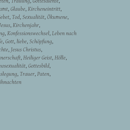
eten
Trauung
Gottesdienst
namt
Glaube
Kircheneintritt
ebet
Tod
Sexualität
Ökumene
Jesus
Kirchenjahr
ng
Konfessionswechsel
Leben nach
fe
Gott
liebe
Schöpfung
chte
Jesus Christus
tnerschaft
Heiliger Geist
Hölle
osexualität
Gottesbild
uslegung
Trauer
Paten
ihnachten