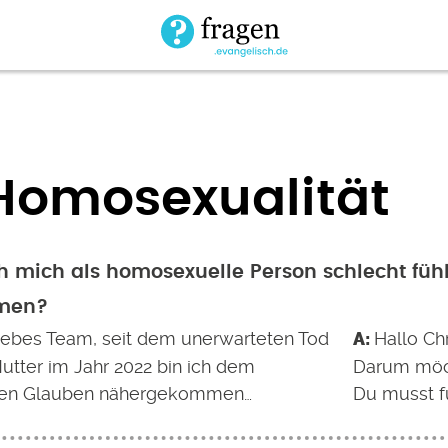
Homosexualität
h mich als homosexuelle Person schlecht füh
men?
liebes Team, seit dem unerwarteten Tod
Hallo Chr
utter im Jahr 2022 bin ich dem
Darum möch
chen Glauben nähergekommen…
Du musst f