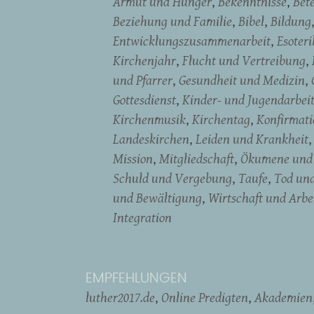
Armut und Hunger
Bekenntnisse
Bet
Beziehung und Familie
Bibel
Bildung
Entwicklungszusammenarbeit
Esoter
Kirchenjahr
Flucht und Vertreibung
und Pfarrer
Gesundheit und Medizin
Gottesdienst
Kinder- und Jugendarbei
Kirchenmusik
Kirchentag
Konfirmati
Landeskirchen
Leiden und Krankheit
Mission
Mitgliedschaft
Ökumene und 
Schuld und Vergebung
Taufe
Tod un
und Bewältigung
Wirtschaft und Arbe
Integration
EMPFEHLUNGEN
luther2017.de
Online Predigten
Akademien