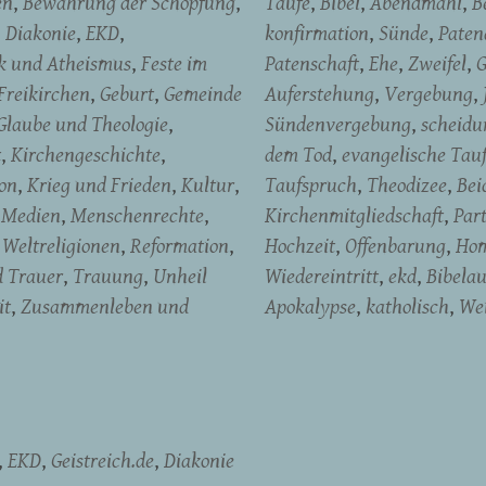
en
Bewahrung der Schöpfung
Taufe
Bibel
Abendmahl
B
Diakonie
EKD
konfirmation
Sünde
Pate
ik und Atheismus
Feste im
Patenschaft
Ehe
Zweifel
G
Freikirchen
Geburt
Gemeinde
Auferstehung
Vergebung
Glaube und Theologie
Sündenvergebung
scheidu
t
Kirchengeschichte
dem Tod
evangelische Tau
on
Krieg und Frieden
Kultur
Taufspruch
Theodizee
Bei
Medien
Menschenrechte
Kirchenmitgliedschaft
Par
Weltreligionen
Reformation
Hochzeit
Offenbarung
Hom
d Trauer
Trauung
Unheil
Wiedereintritt
ekd
Bibela
it
Zusammenleben und
Apokalypse
katholisch
We
EKD
Geistreich.de
Diakonie