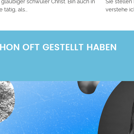
gläubiger schwuler Christ. Bin auch in
Sie stellen
 tätig, als…
verstehe i
SCHON OFT GESTELLT HABEN