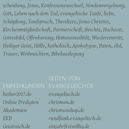
scheidung
Jesus
Konfessionswechsel
Sündenvergebung
Gott
Leben nach dem Tod
evangelische Taufe
liebe
Schöpfung
Taufspruch
Theodizee
Jesus Christus
Kirchenmitgliedschaft
Partnerschaft
Beichte
Hochzeit
Gottesbild
Offenbarung
Homosexualität
Wiedereintritt
Heiliger Geist
Hölle
katholisch
Apokalypse
Paten
ekd
Trauer
Weihnachten
Bibelauslegung
SEITEN VON
EMPFEHLUNGEN
EVANGELISCH.DE
luther2017.de
evangelisch.de
Online Predigten
chrismon.de
Akademien
chrismonshop.de
EKD
rundfunk.evangelisch.de
Geistreich.de
einjahrfreiwillig.de