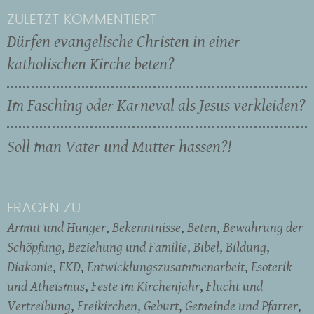
ZULETZT KOMMENTIERT
Dürfen evangelische Christen in einer
katholischen Kirche beten?
Im Fasching oder Karneval als Jesus verkleiden?
Soll man Vater und Mutter hassen?!
FRAGEN ZU
Armut und Hunger
Bekenntnisse
Beten
Bewahrung der
Schöpfung
Beziehung und Familie
Bibel
Bildung
Diakonie
EKD
Entwicklungszusammenarbeit
Esoterik
und Atheismus
Feste im Kirchenjahr
Flucht und
Vertreibung
Freikirchen
Geburt
Gemeinde und Pfarrer