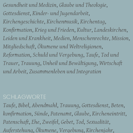
Gesundheit und Medizin
Glaube und Theologie
Gottesdienst
Kinder- und Jugendarbeit
Kirchengeschichte
Kirchenmusik
Kirchentag
Konfirmation
Krieg und Frieden
Kultur
Landeskirchen
Leiden und Krankheit
Medien
Menschenrechte
Mission
Mitgliedschaft
Ökumene und Weltreligionen
Reformation
Schuld und Vergebung
Taufe
Tod und
Trauer
Trauung
Unheil und Bewältigung
Wirtschaft
und Arbeit
Zusammenleben und Integration
SCHLAGWORTE
Taufe
Bibel
Abendmahl
Trauung
Gottesdienst
Beten
konfirmation
Sünde
Patenamt
Glaube
Kircheneintritt
Patenschaft
Ehe
Zweifel
Gebet
Tod
Sexualität
Auferstehung
Ökumene
Vergebung
Kirchenjahr