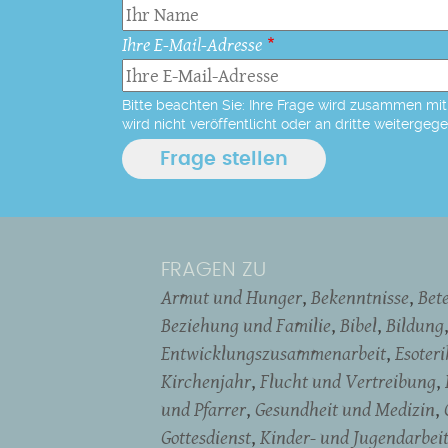
Ihre E-Mail-Adresse
Bitte beachten Sie: Ihre Frage wird zusammen mit 
wird nicht veröffentlicht oder an dritte weitergeg
FRAGEN ZU
Armut und Hunger
Bekenntnisse
Bet
Beziehung und Familie
Bibel
Bildung
Entwicklungszusammenarbeit
Esoter
Kirchenjahr
Flucht und Vertreibung
und Pfarrer
Gesundheit und Medizin
Gottesdienst
Kinder- und Jugendarbei