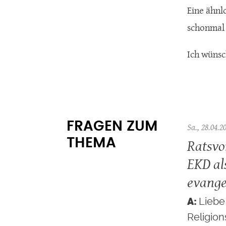
Eine ähnl
schonmal 
Ich wünsc
FRAGEN ZUM
Sa., 28.04.2
Ratsvo
THEMA
EKD al
evange
Lieb
Religion