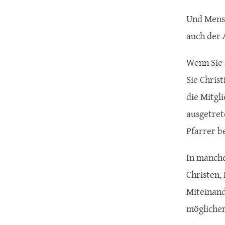
Und Mensc
auch der 
Wenn Sie 
Sie Christ
die Mitgl
ausgetret
Pfarrer be
In manche
Christen,
Miteinand
möglicher