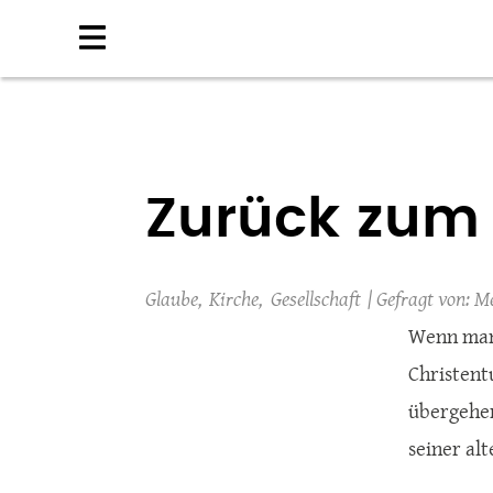
Direkt
zum
Inhalt
Zurück zum
Glaube
Kirche
Gesellschaft
Me
Wenn man 
Christent
übergehen 
seiner al