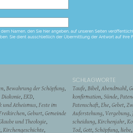
dem Namen, den Sie hier angeben, auf unseren Seiten veröffentlicht,
eben. Sie dient ausschließlich der Übermittlung der Antwort auf Ihre 
SCHLAGWORTE
en
Bewahrung der Schöpfung
Taufe
Bibel
Abendmahl
G
Diakonie
EKD
konfirmation
Sünde
Pate
ik und Atheismus
Feste im
Patenschaft
Ehe
Gebet
Zw
Freikirchen
Geburt
Gemeinde
Auferstehung
Vergebung
Glaube und Theologie
scheidung
Kirchenjahr
Ko
t
Kirchengeschichte
Tod
Gott
Schöpfung
liebe