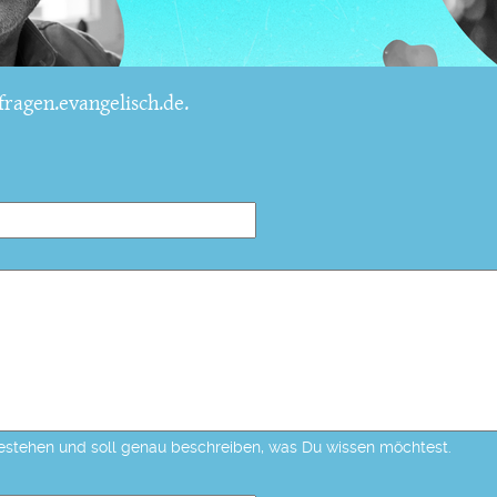
ragen.evangelisch.de.
estehen und soll genau beschreiben, was Du wissen möchtest.