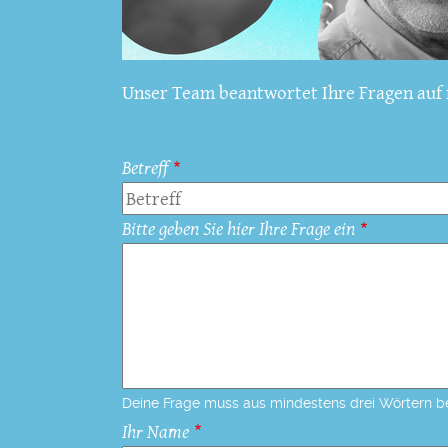
Unser Team beantwortet Ihre Fragen auf f
Betreff
Bitte geben Sie hier Ihre Frage ein
Deine Frage muss aus mindestens drei Wörtern b
Ihr Name