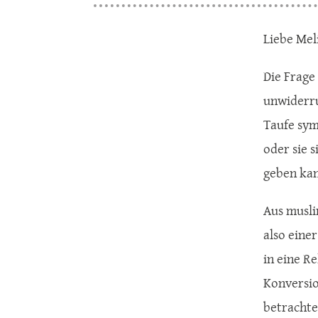
Liebe Mel
Die Frage 
unwiderru
Taufe sym
oder sie 
geben kan
Aus musli
also eine
in eine R
Konversio
betrachte