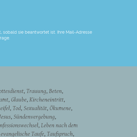
 sobald sie beantwortet ist. Ihre Mail-Adresse
Frage.
ottesdienst
Trauung
Beten
namt
Glaube
Kircheneintritt
eifel
Tod
Sexualität
Ökumene
Jesus
Sündenvergebung
nfessionswechsel
Leben nach dem
evangelische Taufe
Taufspruch