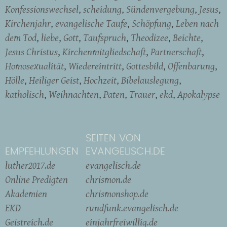
Konfessionswechsel
scheidung
Sündenvergebung
Jesus
Kirchenjahr
evangelische Taufe
Schöpfung
Leben nach
dem Tod
liebe
Gott
Taufspruch
Theodizee
Beichte
Jesus Christus
Kirchenmitgliedschaft
Partnerschaft
Homosexualität
Wiedereintritt
Gottesbild
Offenbarung
Hölle
Heiliger Geist
Hochzeit
Bibelauslegung
katholisch
Weihnachten
Paten
Trauer
ekd
Apokalypse
SEITEN VON
EMPFEHLUNGEN
EVANGELISCH.DE
luther2017.de
evangelisch.de
Online Predigten
chrismon.de
Akademien
chrismonshop.de
EKD
rundfunk.evangelisch.de
Geistreich.de
einjahrfreiwillig.de