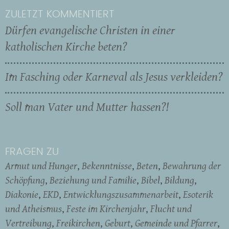
ZULETZT KOMMENTIERT
Dürfen evangelische Christen in einer
katholischen Kirche beten?
Im Fasching oder Karneval als Jesus verkleiden?
Soll man Vater und Mutter hassen?!
FRAGEN ZU
Armut und Hunger
Bekenntnisse
Beten
Bewahrung der
Schöpfung
Beziehung und Familie
Bibel
Bildung
Diakonie
EKD
Entwicklungszusammenarbeit
Esoterik
und Atheismus
Feste im Kirchenjahr
Flucht und
Vertreibung
Freikirchen
Geburt
Gemeinde und Pfarrer