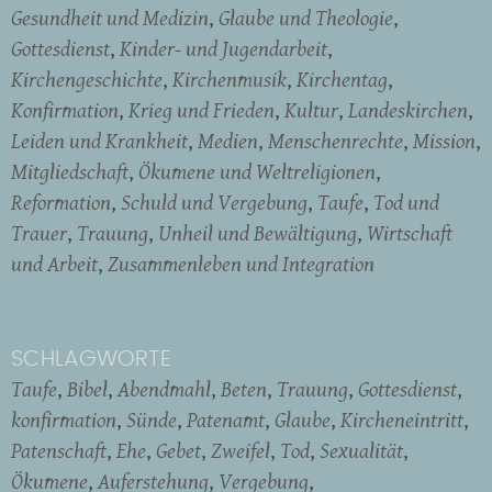
Gesundheit und Medizin
Glaube und Theologie
Gottesdienst
Kinder- und Jugendarbeit
Kirchengeschichte
Kirchenmusik
Kirchentag
Konfirmation
Krieg und Frieden
Kultur
Landeskirchen
Leiden und Krankheit
Medien
Menschenrechte
Mission
Mitgliedschaft
Ökumene und Weltreligionen
Reformation
Schuld und Vergebung
Taufe
Tod und
Trauer
Trauung
Unheil und Bewältigung
Wirtschaft
und Arbeit
Zusammenleben und Integration
SCHLAGWORTE
Taufe
Bibel
Abendmahl
Beten
Trauung
Gottesdienst
konfirmation
Sünde
Patenamt
Glaube
Kircheneintritt
Patenschaft
Ehe
Gebet
Zweifel
Tod
Sexualität
Ökumene
Auferstehung
Vergebung