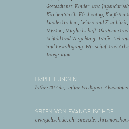
Gottesdienst
Kinder- und Jugendarbei
Kirchenmusik
Kirchentag
Konfirmati
Landeskirchen
Leiden und Krankheit
Mission
Mitgliedschaft
Ökumene und 
Schuld und Vergebung
Taufe
Tod un
und Bewältigung
Wirtschaft und Arbe
Integration
EMPFEHLUNGEN
luther2017.de
Online Predigten
Akademien
SEITEN VON EVANGELISCH.DE
evangelisch.de
chrismon.de
chrismonshop.