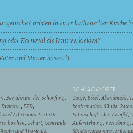
angelische Christen in einer katholischen Kirche b
ng oder Karneval als Jesus verkleiden?
Vater und Mutter hassen?!
SCHLAGWORTE
en
Bewahrung der Schöpfung
Taufe
Bibel
Abendmahl
T
Diakonie
EKD
konfirmation
Sünde
Pate
ik und Atheismus
Feste im
Patenschaft
Ehe
Zweifel
G
Freikirchen
Geburt
Gemeinde
Auferstehung
Vergebung
Glaube und Theologie
Sündenvergebung
scheidu