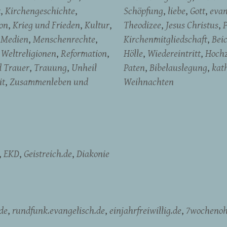
t
Kirchengeschichte
Schöpfung
liebe
Gott
evan
on
Krieg und Frieden
Kultur
Theodizee
Jesus Christus
P
Medien
Menschenrechte
Kirchenmitgliedschaft
Bei
Weltreligionen
Reformation
Hölle
Wiedereintritt
Hochz
d Trauer
Trauung
Unheil
Paten
Bibelauslegung
kat
it
Zusammenleben und
Weihnachten
EKD
Geistreich.de
Diakonie
de
rundfunk.evangelisch.de
einjahrfreiwillig.de
7wochenoh