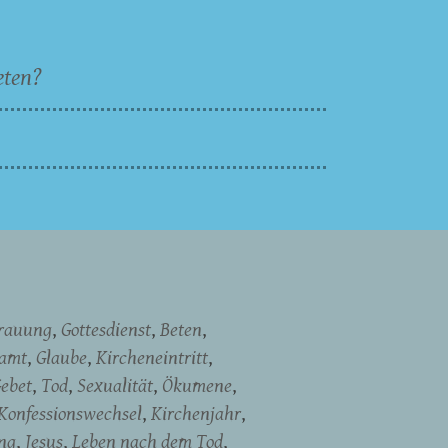
eten?
rauung
Gottesdienst
Beten
namt
Glaube
Kircheneintritt
ebet
Tod
Sexualität
Ökumene
Konfessionswechsel
Kirchenjahr
ng
Jesus
Leben nach dem Tod