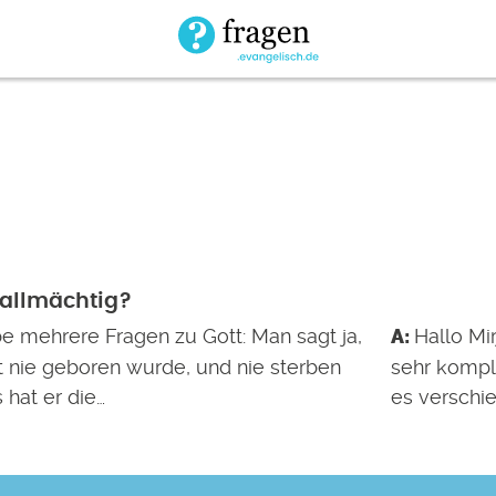
t allmächtig?
be mehrere Fragen zu Gott: Man sagt ja,
Hallo Mi
t nie geboren wurde, und nie sterben
sehr komple
 hat er die…
es verschi