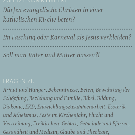
ZULETZT KOMMENTIERT
Dürfen evangelische Christen in einer
katholischen Kirche beten?
Im Fasching oder Karneval als Jesus verkleiden?
Soll man Vater und Mutter hassen?!
FRAGEN ZU
Armut und Hunger
Bekenntnisse
Beten
Bewahrung der
Schöpfung
Beziehung und Familie
Bibel
Bildung
Diakonie
EKD
Entwicklungszusammenarbeit
Esoterik
und Atheismus
Feste im Kirchenjahr
Flucht und
Vertreibung
Freikirchen
Geburt
Gemeinde und Pfarrer
Gesundheit und Medizin
Glaube und Theologie