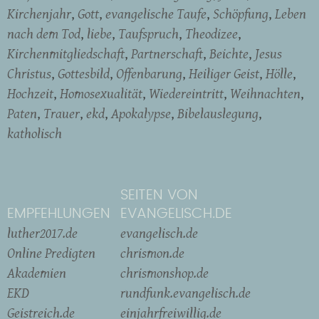
Kirchenjahr
Gott
evangelische Taufe
Schöpfung
Leben
nach dem Tod
liebe
Taufspruch
Theodizee
Kirchenmitgliedschaft
Partnerschaft
Beichte
Jesus
Christus
Gottesbild
Offenbarung
Heiliger Geist
Hölle
Hochzeit
Homosexualität
Wiedereintritt
Weihnachten
Paten
Trauer
ekd
Apokalypse
Bibelauslegung
katholisch
SEITEN VON
EMPFEHLUNGEN
EVANGELISCH.DE
luther2017.de
evangelisch.de
Online Predigten
chrismon.de
Akademien
chrismonshop.de
EKD
rundfunk.evangelisch.de
Geistreich.de
einjahrfreiwillig.de