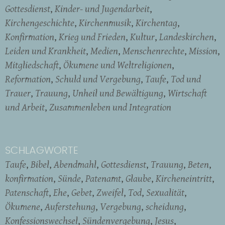
Gottesdienst
Kinder- und Jugendarbeit
Kirchengeschichte
Kirchenmusik
Kirchentag
Konfirmation
Krieg und Frieden
Kultur
Landeskirchen
Leiden und Krankheit
Medien
Menschenrechte
Mission
Mitgliedschaft
Ökumene und Weltreligionen
Reformation
Schuld und Vergebung
Taufe
Tod und
Trauer
Trauung
Unheil und Bewältigung
Wirtschaft
und Arbeit
Zusammenleben und Integration
SCHLAGWORTE
Taufe
Bibel
Abendmahl
Gottesdienst
Trauung
Beten
konfirmation
Sünde
Patenamt
Glaube
Kircheneintritt
Patenschaft
Ehe
Gebet
Zweifel
Tod
Sexualität
Ökumene
Auferstehung
Vergebung
scheidung
Konfessionswechsel
Sündenvergebung
Jesus