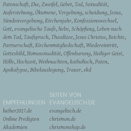
Patenschaft
Ehe
Zweifel
Gebet
Tod
Sexualität
Auferstehung
Ökumene
Vergebung
scheidung
Jesus
Sündenvergebung
Kirchenjahr
Konfessionswechsel
Gott
evangelische Taufe
liebe
Schöpfung
Leben nach
dem Tod
Taufspruch
Theodizee
Jesus Christus
Beichte
Partnerschaft
Kirchenmitgliedschaft
Wiedereintritt
Gottesbild
Homosexualität
Offenbarung
Heiliger Geist
Hölle
Hochzeit
Weihnachten
katholisch
Paten
Apokalypse
Bibelauslegung
Trauer
ekd
SEITEN VON
EMPFEHLUNGEN
EVANGELISCH.DE
luther2017.de
evangelisch.de
Online Predigten
chrismon.de
Akademien
chrismonshop.de