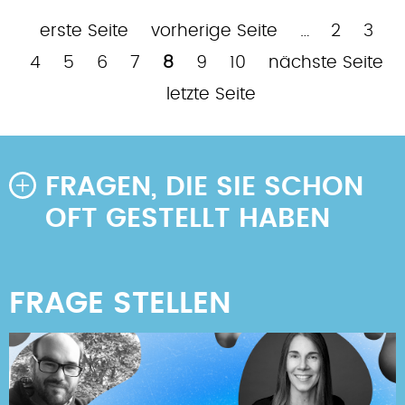
Erste
Vorherige
Page
Pag
P
erste Seite
vorherige Seite
…
2
3
Seitennummerierung
Seite
Seite
Page
Page
Page
Aktuelle
Page
Page
Nächste
4
5
6
7
8
9
10
nächste Seite
Seite
Seite
Letzte
letzte Seite
Seite
FRAGEN, DIE SIE SCHON
OFT GESTELLT HABEN