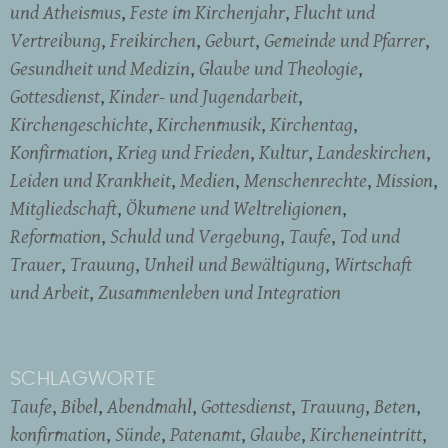
und Atheismus
Feste im Kirchenjahr
Flucht und
Vertreibung
Freikirchen
Geburt
Gemeinde und Pfarrer
Gesundheit und Medizin
Glaube und Theologie
Gottesdienst
Kinder- und Jugendarbeit
Kirchengeschichte
Kirchenmusik
Kirchentag
Konfirmation
Krieg und Frieden
Kultur
Landeskirchen
Leiden und Krankheit
Medien
Menschenrechte
Mission
Mitgliedschaft
Ökumene und Weltreligionen
Reformation
Schuld und Vergebung
Taufe
Tod und
Trauer
Trauung
Unheil und Bewältigung
Wirtschaft
und Arbeit
Zusammenleben und Integration
SCHLAGWORTE
Taufe
Bibel
Abendmahl
Gottesdienst
Trauung
Beten
konfirmation
Sünde
Patenamt
Glaube
Kircheneintritt