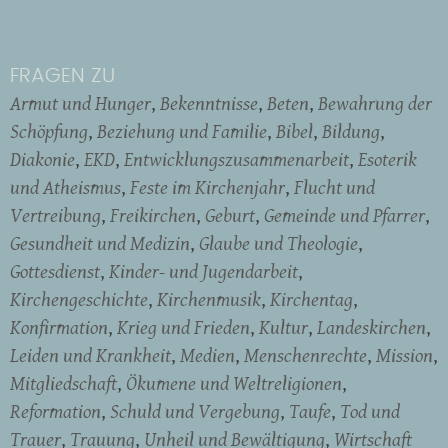
FRAGEN ZU
Armut und Hunger
Bekenntnisse
Beten
Bewahrung der
Schöpfung
Beziehung und Familie
Bibel
Bildung
Diakonie
EKD
Entwicklungszusammenarbeit
Esoterik
und Atheismus
Feste im Kirchenjahr
Flucht und
Vertreibung
Freikirchen
Geburt
Gemeinde und Pfarrer
Gesundheit und Medizin
Glaube und Theologie
Gottesdienst
Kinder- und Jugendarbeit
Kirchengeschichte
Kirchenmusik
Kirchentag
Konfirmation
Krieg und Frieden
Kultur
Landeskirchen
Leiden und Krankheit
Medien
Menschenrechte
Mission
Mitgliedschaft
Ökumene und Weltreligionen
Reformation
Schuld und Vergebung
Taufe
Tod und
Trauer
Trauung
Unheil und Bewältigung
Wirtschaft