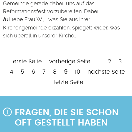
Gemeinde gerade dabei, uns auf das
Reformationsfest vorzubereiten. Dabei…
Liebe Frau W., was Sie aus Ihrer
Kirchengemeinde erzählen, spiegelt wider, was
sich überall in unserer Kirche…
Erste
Vorherige
Page
Pag
P
erste Seite
vorherige Seite
…
2
3
Seitennummerierung
Seite
Seite
Page
Page
Page
Page
Aktuelle
Page
Nächste
4
5
6
7
8
9
10
nächste Seite
Seite
Seite
Letzte
letzte Seite
Seite
FRAGEN, DIE SIE SCHON
OFT GESTELLT HABEN