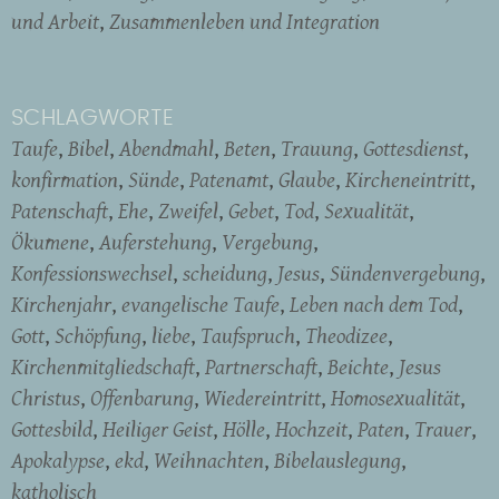
und Arbeit
Zusammenleben und Integration
SCHLAGWORTE
Taufe
Bibel
Abendmahl
Beten
Trauung
Gottesdienst
konfirmation
Sünde
Patenamt
Glaube
Kircheneintritt
Patenschaft
Ehe
Zweifel
Gebet
Tod
Sexualität
Ökumene
Auferstehung
Vergebung
Konfessionswechsel
scheidung
Jesus
Sündenvergebung
Kirchenjahr
evangelische Taufe
Leben nach dem Tod
Gott
Schöpfung
liebe
Taufspruch
Theodizee
Kirchenmitgliedschaft
Partnerschaft
Beichte
Jesus
Christus
Offenbarung
Wiedereintritt
Homosexualität
Gottesbild
Heiliger Geist
Hölle
Hochzeit
Paten
Trauer
Apokalypse
ekd
Weihnachten
Bibelauslegung
katholisch