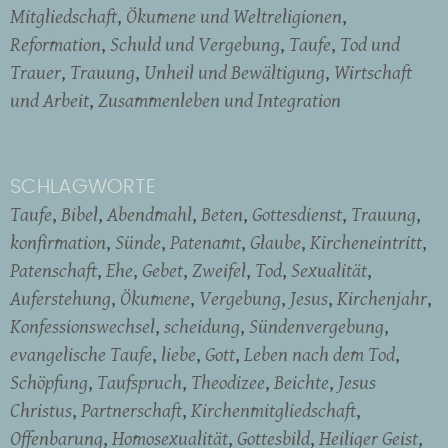
Mitgliedschaft
Ökumene und Weltreligionen
Reformation
Schuld und Vergebung
Taufe
Tod und
Trauer
Trauung
Unheil und Bewältigung
Wirtschaft
und Arbeit
Zusammenleben und Integration
SCHLAGWORTE
Taufe
Bibel
Abendmahl
Beten
Gottesdienst
Trauung
konfirmation
Sünde
Patenamt
Glaube
Kircheneintritt
Patenschaft
Ehe
Gebet
Zweifel
Tod
Sexualität
Auferstehung
Ökumene
Vergebung
Jesus
Kirchenjahr
Konfessionswechsel
scheidung
Sündenvergebung
evangelische Taufe
liebe
Gott
Leben nach dem Tod
Schöpfung
Taufspruch
Theodizee
Beichte
Jesus
Christus
Partnerschaft
Kirchenmitgliedschaft
Offenbarung
Homosexualität
Gottesbild
Heiliger Geist