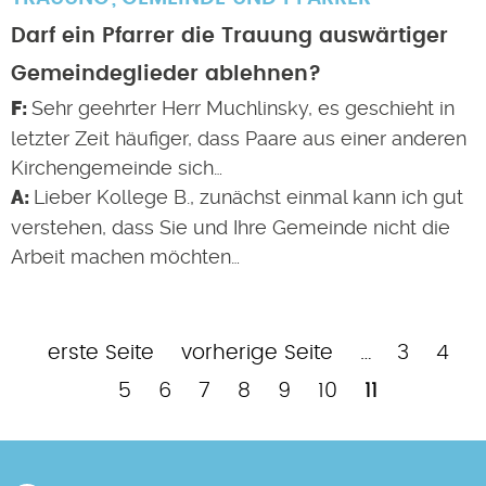
Darf ein Pfarrer die Trauung auswärtiger
Gemeindeglieder ablehnen?
Sehr geehrter Herr Muchlinsky, es geschieht in
letzter Zeit häufiger, dass Paare aus einer anderen
Kirchengemeinde sich…
Lieber Kollege B., zunächst einmal kann ich gut
verstehen, dass Sie und Ihre Gemeinde nicht die
Arbeit machen möchten…
Erste
Vorherige
Page
Pag
P
erste Seite
vorherige Seite
…
3
4
Seitennummerierung
Seite
Seite
Page
Page
Page
Page
Page
Aktuelle
5
6
7
8
9
10
11
Seite