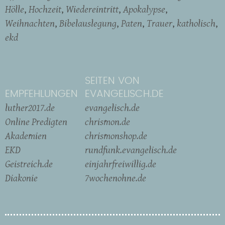
Hölle
Hochzeit
Wiedereintritt
Apokalypse
Weihnachten
Bibelauslegung
Paten
Trauer
katholisch
ekd
SEITEN VON
EMPFEHLUNGEN
EVANGELISCH.DE
luther2017.de
evangelisch.de
Online Predigten
chrismon.de
Akademien
chrismonshop.de
EKD
rundfunk.evangelisch.de
Geistreich.de
einjahrfreiwillig.de
Diakonie
7wochenohne.de