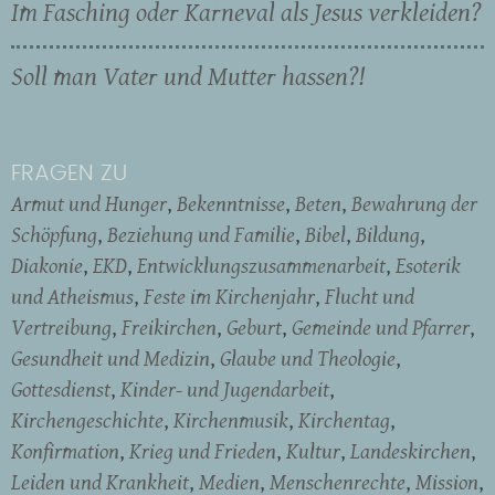
Im Fasching oder Karneval als Jesus verkleiden?
Soll man Vater und Mutter hassen?!
FRAGEN ZU
Armut und Hunger
Bekenntnisse
Beten
Bewahrung der
Schöpfung
Beziehung und Familie
Bibel
Bildung
Diakonie
EKD
Entwicklungszusammenarbeit
Esoterik
und Atheismus
Feste im Kirchenjahr
Flucht und
Vertreibung
Freikirchen
Geburt
Gemeinde und Pfarrer
Gesundheit und Medizin
Glaube und Theologie
Gottesdienst
Kinder- und Jugendarbeit
Kirchengeschichte
Kirchenmusik
Kirchentag
Konfirmation
Krieg und Frieden
Kultur
Landeskirchen
Leiden und Krankheit
Medien
Menschenrechte
Mission