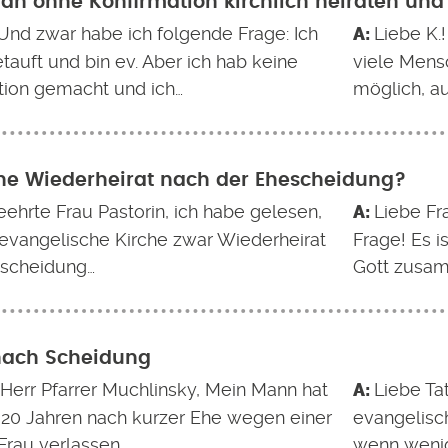
n ohne Konfirmation kirchlich heiraten und
 Und zwar habe ich folgende Frage: Ich
Liebe K.!
auft und bin ev. Aber ich hab keine
viele Mens
tion gemacht und ich…
möglich, a
ne Wiederheirat nach der Ehescheidung?
eehrte Frau Pastorin, ich habe gelesen,
Liebe Fra
 evangelische Kirche zwar Wiederheirat
Frage! Es i
scheidung…
Gott zusa
nach Scheidung
 Herr Pfarrer Muchlinsky, Mein Mann hat
Liebe Tat
 20 Jahren nach kurzer Ehe wegen einer
evangelisc
Frau verlassen.…
wenn wenig