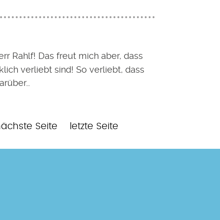
err Rahlf! Das freut mich aber, dass
klich verliebt sind! So verliebt, dass
darüber…
e
Nächste
Letzte
ächste Seite
letzte Seite
eite
Seite