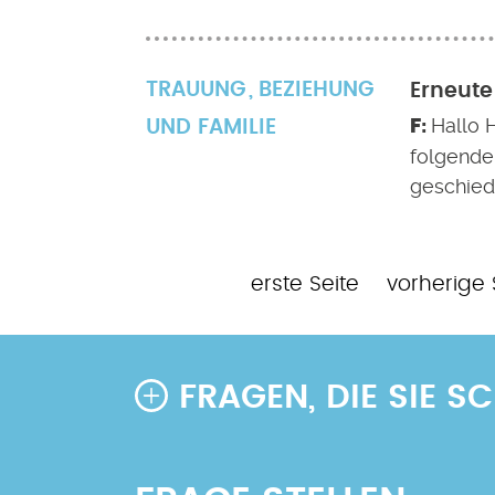
TRAUUNG
BEZIEHUNG
Erneute
Hallo 
UND FAMILIE
folgende
geschiede
Erste
Vorherige
erste Seite
vorherige 
Seitennummerierung
Seite
Seite
FRAGEN, DIE SIE 