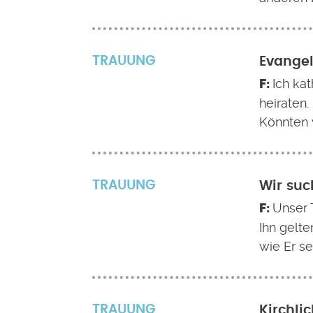
TRAUUNG
Evangel
Ich ka
heiraten.
Könnten 
TRAUUNG
Wir suc
Unser 
Ihn gelte
wie Er se
TRAUUNG
Kirchli