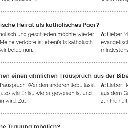
ische Heirat als katholisches Paar?
tholisch und geschieden möchte wieder
Lieber M
 Meine verlobte ist ebenfalls katholisch.
evangelisc
wir beide nun…
mindestens 
hen einen ähnlichen Trauspruch aus der Bibe
Trauspruch: Wer den anderen liebt, lässt
Lieber He
n, so wie Er ist, wie er gewesen ist und
aus dem Gal
in wird. Zu…
zur Freiheit
che Trauung möglich?