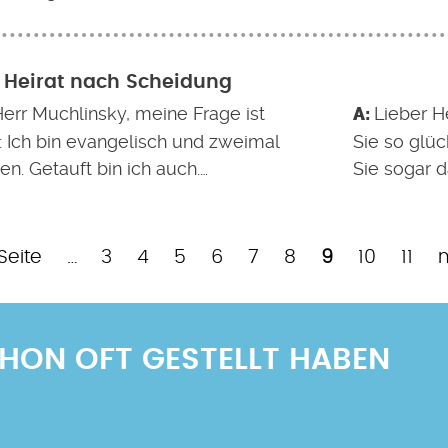
 Heirat nach Scheidung
Herr Muchlinsky, meine Frage ist
Lieber H
: Ich bin evangelisch und zweimal
Sie so glüc
n. Getauft bin ich auch.…
Sie sogar 
Page
Page
Page
Page
Page
Page
Aktuelle
Page
Pag
Seite
…
3
4
5
6
7
8
9
10
11
n
Seite
S
SCHON OFT GESTELLT HABEN