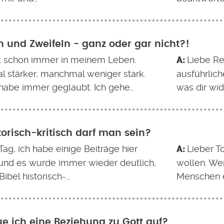
 und Zweifeln - ganz oder gar nicht?!
st schon immer in meinem Leben.
Liebe Re
 stärker, manchmal weniger stark.
ausführlich
 habe immer geglaubt. Ich gehe…
was dir wide
torisch-kritisch darf man sein?
ag, ich habe einige Beiträge hier
Lieber T
und es wurde immer wieder deutlich,
wollen. We
Bibel historisch-…
Menschen e
e ich eine Beziehung zu Gott auf?