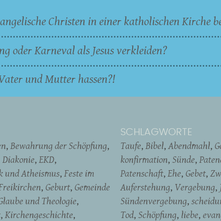
angelische Christen in einer katholischen Kirche b
ng oder Karneval als Jesus verkleiden?
Vater und Mutter hassen?!
SCHLAGWORTE
en
Bewahrung der Schöpfung
Taufe
Bibel
Abendmahl
G
Diakonie
EKD
konfirmation
Sünde
Pate
ik und Atheismus
Feste im
Patenschaft
Ehe
Gebet
Zw
Freikirchen
Geburt
Gemeinde
Auferstehung
Vergebung
Glaube und Theologie
Sündenvergebung
scheidu
t
Kirchengeschichte
Tod
Schöpfung
liebe
evan