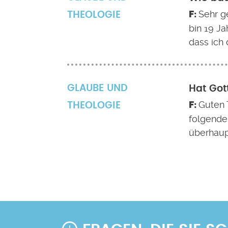
Sehr g
THEOLOGIE
bin 19 Ja
dass ich 
GLAUBE UND
Hat Got
Guten 
THEOLOGIE
folgende 
überhaup
Seitennummerierung