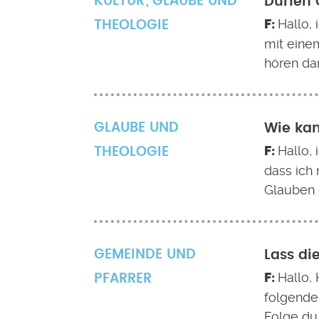
KULTUR
GLAUBE UND
Dürfen 
Hallo,
THEOLOGIE
mit eine
hören dar
GLAUBE UND
Wie kan
Hallo,
THEOLOGIE
dass ich
Glauben 
GEMEINDE UND
Lass di
Hallo, 
PFARRER
folgender
Folge du