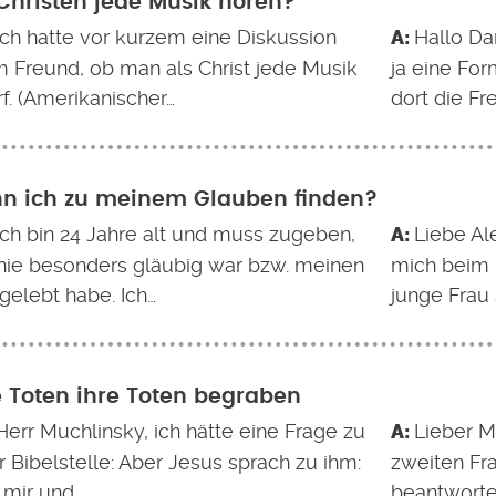
Christen jede Musik hören?
 ich hatte vor kurzem eine Diskussion
Hallo Da
m Freund, ob man als Christ jede Musik
ja eine For
f. (Amerikanischer…
dort die Fre
n ich zu meinem Glauben finden?
 ich bin 24 Jahre alt und muss zugeben,
Liebe Ale
 nie besonders gläubig war bzw. meinen
mich beim 
gelebt habe. Ich…
junge Frau
e Toten ihre Toten begraben
Herr Muchlinsky, ich hätte eine Frage zu
Lieber M
 Bibelstelle: Aber Jesus sprach zu ihm:
zweiten Fra
 mir und…
beantworte