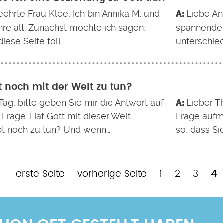
eehrte Frau Klee, Ich bin Annika M. und
Liebe Ann
hre alt. Zunächst möchte ich sagen,
spannenden
diese Seite toll…
unterschied
t noch mit der Welt zu tun?
Tag, bitte geben Sie mir die Antwort auf
Lieber T
Frage: Hat Gott mit dieser Welt
Frage aufm
t noch zu tun? Und wenn…
so, dass Si
Erste
Vorherige
Page
Page
Page
Ak
erste Seite
vorherige Seite
1
2
3
4
Seite
Seite
Se