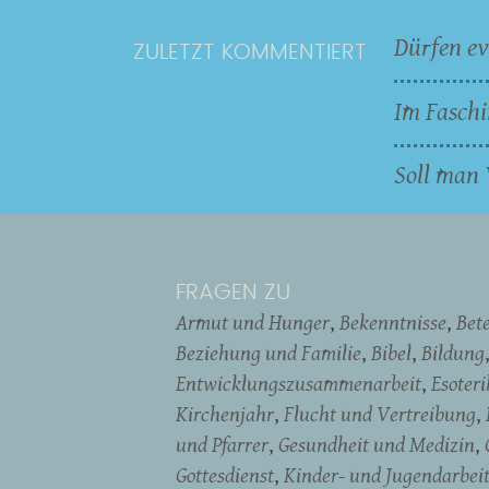
Dürfen ev
ZULETZT KOMMENTIERT
Im Faschi
Soll man 
FRAGEN ZU
Armut und Hunger
Bekenntnisse
Bet
Beziehung und Familie
Bibel
Bildung
Entwicklungszusammenarbeit
Esoter
Kirchenjahr
Flucht und Vertreibung
und Pfarrer
Gesundheit und Medizin
Gottesdienst
Kinder- und Jugendarbei