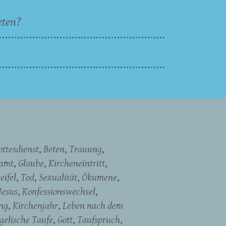
eten?
ottesdienst
Beten
Trauung
namt
Glaube
Kircheneintritt
eifel
Tod
Sexualität
Ökumene
Jesus
Konfessionswechsel
ng
Kirchenjahr
Leben nach dem
gelische Taufe
Gott
Taufspruch