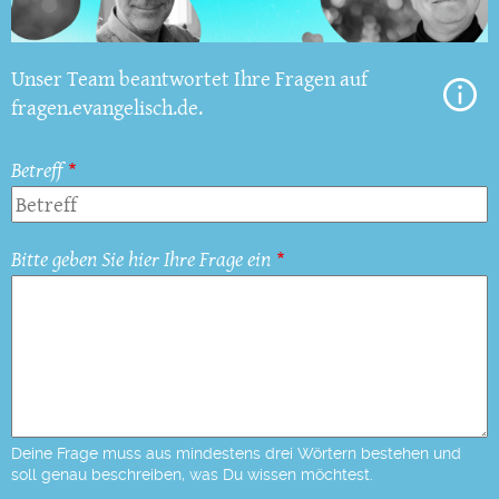
Unser Team beantwortet Ihre Fragen auf
fragen.evangelisch.de.
Betreff
Bitte geben Sie hier Ihre Frage ein
Deine Frage muss aus mindestens drei Wörtern bestehen und
soll genau beschreiben, was Du wissen möchtest.