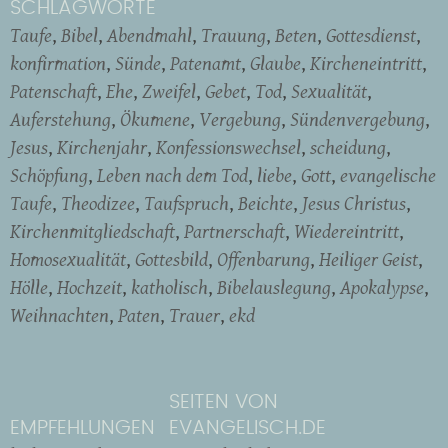
SCHLAGWORTE
Taufe
Bibel
Abendmahl
Trauung
Beten
Gottesdienst
konfirmation
Sünde
Patenamt
Glaube
Kircheneintritt
Patenschaft
Ehe
Zweifel
Gebet
Tod
Sexualität
Auferstehung
Ökumene
Vergebung
Sündenvergebung
Jesus
Kirchenjahr
Konfessionswechsel
scheidung
Schöpfung
Leben nach dem Tod
liebe
Gott
evangelische
Taufe
Theodizee
Taufspruch
Beichte
Jesus Christus
Kirchenmitgliedschaft
Partnerschaft
Wiedereintritt
Homosexualität
Gottesbild
Offenbarung
Heiliger Geist
Hölle
Hochzeit
katholisch
Bibelauslegung
Apokalypse
Weihnachten
Paten
Trauer
ekd
SEITEN VON
EMPFEHLUNGEN
EVANGELISCH.DE