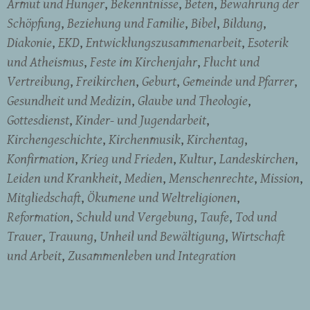
Armut und Hunger
Bekenntnisse
Beten
Bewahrung der
Schöpfung
Beziehung und Familie
Bibel
Bildung
Diakonie
EKD
Entwicklungszusammenarbeit
Esoterik
und Atheismus
Feste im Kirchenjahr
Flucht und
Vertreibung
Freikirchen
Geburt
Gemeinde und Pfarrer
Gesundheit und Medizin
Glaube und Theologie
Gottesdienst
Kinder- und Jugendarbeit
Kirchengeschichte
Kirchenmusik
Kirchentag
Konfirmation
Krieg und Frieden
Kultur
Landeskirchen
Leiden und Krankheit
Medien
Menschenrechte
Mission
Mitgliedschaft
Ökumene und Weltreligionen
Reformation
Schuld und Vergebung
Taufe
Tod und
Trauer
Trauung
Unheil und Bewältigung
Wirtschaft
und Arbeit
Zusammenleben und Integration