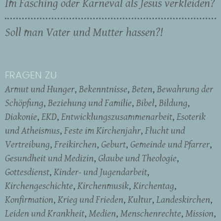
Im Fasching oder Karneval als Jesus verkleiden?
Soll man Vater und Mutter hassen?!
FRAGEN ZU
Armut und Hunger
Bekenntnisse
Beten
Bewahrung der
Schöpfung
Beziehung und Familie
Bibel
Bildung
Diakonie
EKD
Entwicklungszusammenarbeit
Esoterik
und Atheismus
Feste im Kirchenjahr
Flucht und
Vertreibung
Freikirchen
Geburt
Gemeinde und Pfarrer
Gesundheit und Medizin
Glaube und Theologie
Gottesdienst
Kinder- und Jugendarbeit
Kirchengeschichte
Kirchenmusik
Kirchentag
Konfirmation
Krieg und Frieden
Kultur
Landeskirchen
Leiden und Krankheit
Medien
Menschenrechte
Mission