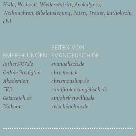
Hölle
Hochzeit
Wiedereintritt
Apokalypse
Weihnachten
Bibelauslegung
Paten
Trauer
katholisch
ekd
SEITEN VON
EMPFEHLUNGEN
EVANGELISCH.DE
luther2017.de
evangelisch.de
Online Predigten
chrismon.de
Akademien
chrismonshop.de
EKD
rundfunk.evangelisch.de
Geistreich.de
einjahrfreiwillig.de
Diakonie
7wochenohne.de