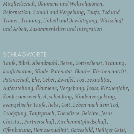
Mitgliedschaft
Ökumene und Weltreligionen
Reformation
Schuld und Vergebung
Taufe
Tod und
Trauer
Trauung
Unheil und Bewältigung
Wirtschaft
und Arbeit
Zusammenleben und Integration
SCHLAGWORTE
Taufe
Bibel
Abendmahl
Beten
Gottesdienst
Trauung
konfirmation
Sünde
Patenamt
Glaube
Kircheneintritt
Patenschaft
Ehe
Gebet
Zweifel
Tod
Sexualität
Auferstehung
Ökumene
Vergebung
Jesus
Kirchenjahr
Konfessionswechsel
scheidung
Sündenvergebung
evangelische Taufe
liebe
Gott
Leben nach dem Tod
Schöpfung
Taufspruch
Theodizee
Beichte
Jesus
Christus
Partnerschaft
Kirchenmitgliedschaft
Offenbarung
Homosexualität
Gottesbild
Heiliger Geist