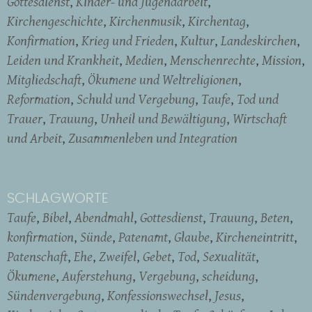
Gottesdienst
Kinder- und Jugendarbeit
Kirchengeschichte
Kirchenmusik
Kirchentag
Konfirmation
Krieg und Frieden
Kultur
Landeskirchen
Leiden und Krankheit
Medien
Menschenrechte
Mission
Mitgliedschaft
Ökumene und Weltreligionen
Reformation
Schuld und Vergebung
Taufe
Tod und
Trauer
Trauung
Unheil und Bewältigung
Wirtschaft
und Arbeit
Zusammenleben und Integration
SCHLAGWORTE
Taufe
Bibel
Abendmahl
Gottesdienst
Trauung
Beten
konfirmation
Sünde
Patenamt
Glaube
Kircheneintritt
Patenschaft
Ehe
Zweifel
Gebet
Tod
Sexualität
Ökumene
Auferstehung
Vergebung
scheidung
Sündenvergebung
Konfessionswechsel
Jesus