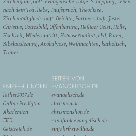
Kirchenjahr
Gott
evangelische Taufe
Schöpfung
Leben
nach dem Tod
liebe
Taufspruch
Theodizee
Kirchenmitgliedschaft
Beichte
Partnerschaft
Jesus
Christus
Gottesbild
Offenbarung
Heiliger Geist
Hölle
Hochzeit
Wiedereintritt
Homosexualität
ekd
Paten
Bibelauslegung
Apokalypse
Weihnachten
katholisch
Trauer
SEITEN VON
EMPFEHLUNGEN
EVANGELISCH.DE
luther2017.de
evangelisch.de
Online Predigten
chrismon.de
Akademien
chrismonshop.de
EKD
rundfunk.evangelisch.de
Geistreich.de
einjahrfreiwillig.de