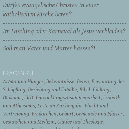
Dürfen evangelische Christen in einer
katholischen Kirche beten?
Im Fasching oder Karneval als Jesus verkleiden?
Soll man Vater und Mutter hassen?!
FRAGEN ZU
Armut und Hunger
Bekenntnisse
Beten
Bewahrung der
Schöpfung
Beziehung und Familie
Bibel
Bildung
Diakonie
EKD
Entwicklungszusammenarbeit
Esoterik
und Atheismus
Feste im Kirchenjahr
Flucht und
Vertreibung
Freikirchen
Geburt
Gemeinde und Pfarrer
Gesundheit und Medizin
Glaube und Theologie