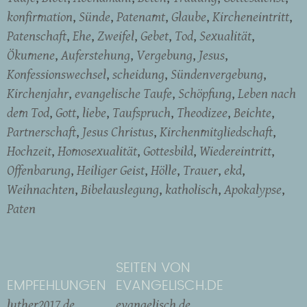
konfirmation
Sünde
Patenamt
Glaube
Kircheneintritt
Patenschaft
Ehe
Zweifel
Gebet
Tod
Sexualität
Ökumene
Auferstehung
Vergebung
Jesus
Konfessionswechsel
scheidung
Sündenvergebung
Kirchenjahr
evangelische Taufe
Schöpfung
Leben nach
dem Tod
Gott
liebe
Taufspruch
Theodizee
Beichte
Partnerschaft
Jesus Christus
Kirchenmitgliedschaft
Hochzeit
Homosexualität
Gottesbild
Wiedereintritt
Offenbarung
Heiliger Geist
Hölle
Trauer
ekd
Weihnachten
Bibelauslegung
katholisch
Apokalypse
Paten
SEITEN VON
EMPFEHLUNGEN
EVANGELISCH.DE
luther2017.de
evangelisch.de