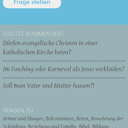
ZULETZT KOMMENTIERT
Dürfen evangelische Christen in einer
katholischen Kirche beten?
Im Fasching oder Karneval als Jesus verkleiden?
Soll man Vater und Mutter hassen?!
FRAGEN ZU
Armut und Hunger
Bekenntnisse
Beten
Bewahrung der
Schöpfung
Beziehung und Familie
Bibel
Bildung