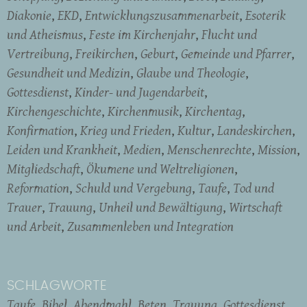
Diakonie
EKD
Entwicklungszusammenarbeit
Esoterik
und Atheismus
Feste im Kirchenjahr
Flucht und
Vertreibung
Freikirchen
Geburt
Gemeinde und Pfarrer
Gesundheit und Medizin
Glaube und Theologie
Gottesdienst
Kinder- und Jugendarbeit
Kirchengeschichte
Kirchenmusik
Kirchentag
Konfirmation
Krieg und Frieden
Kultur
Landeskirchen
Leiden und Krankheit
Medien
Menschenrechte
Mission
Mitgliedschaft
Ökumene und Weltreligionen
Reformation
Schuld und Vergebung
Taufe
Tod und
Trauer
Trauung
Unheil und Bewältigung
Wirtschaft
und Arbeit
Zusammenleben und Integration
SCHLAGWORTE
Taufe
Bibel
Abendmahl
Beten
Trauung
Gottesdienst