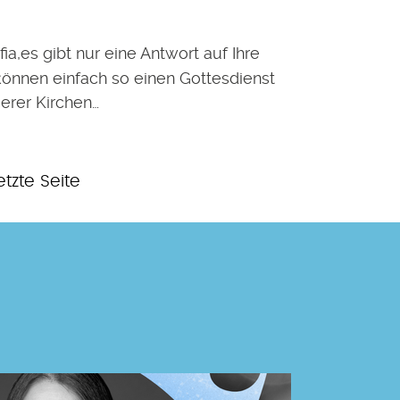
ia,es gibt nur eine Antwort auf Ihre
können einfach so einen Gottesdienst
serer Kirchen…
etzte
etzte Seite
eite