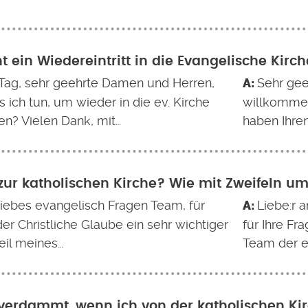
t ein Wiedereintritt in die Evangelische Kirc
Tag, sehr geehrte Damen und Herren,
Sehr geeh
ich tun, um wieder in die ev. Kirche
willkommen 
en? Vielen Dank, mit…
haben Ihre
zur katholischen Kirche? Wie mit Zweifeln 
 liebes evangelisch Fragen Team, für
Liebe:r a
der Christliche Glaube ein sehr wichtiger
für Ihre Fr
eil meines…
Team der e
 verdammt, wenn ich von der katholischen Ki