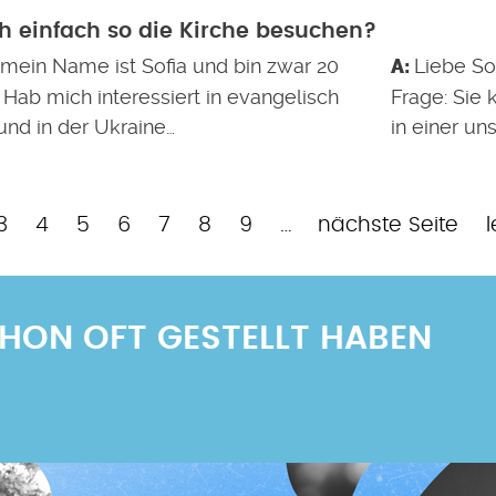
h einfach so die Kirche besuchen?
, mein Name ist Sofia und bin zwar 20
Liebe Sof
. Hab mich interessiert in evangelisch
Frage: Sie 
und in der Ukraine…
in einer un
e
e
Page
Page
Page
Page
Page
Page
Page
Nächste
L
3
4
5
6
7
8
9
…
nächste Seite
l
Seite
S
SCHON OFT GESTELLT HABEN