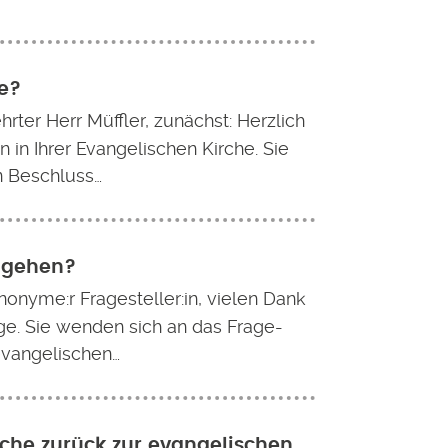
he?
rter Herr Müffler, zunächst: Herzlich
in Ihrer Evangelischen Kirche. Sie
n Beschluss…
umgehen?
nonyme:r Fragesteller:in, vielen Dank
age. Sie wenden sich an das Frage-
vangelischen…
rche zurück zur evangelischen