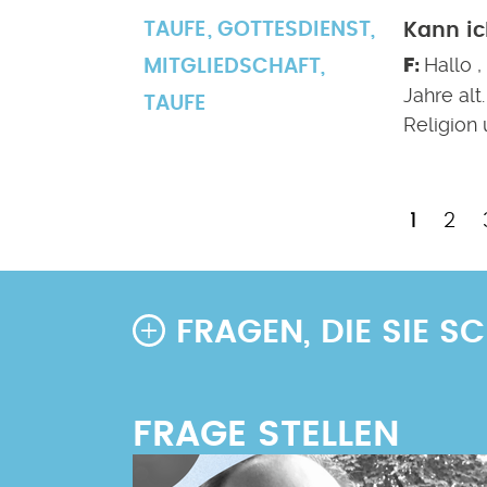
TAUFE
GOTTESDIENST
,
Kann ic
Hallo 
MITGLIEDSCHAFT
,
Jahre alt
TAUFE
Religion 
Aktuell
Pag
1
2
Seitennummerierung
Seite
FRAGEN, DIE SIE 