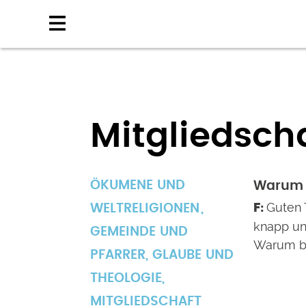
Direkt
zum
Inhalt
Mitgliedsch
ÖKUMENE UND
Warum 
Guten 
WELTRELIGIONEN
knapp und
GEMEINDE UND
Warum b
PFARRER
,
GLAUBE UND
THEOLOGIE
,
MITGLIEDSCHAFT