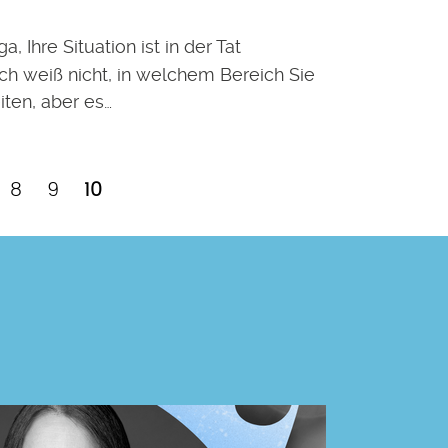
a, Ihre Situation ist in der Tat
Ich weiß nicht, in welchem Bereich Sie
ten, aber es…
ge
Page
Page
Aktuelle
8
9
10
Seite