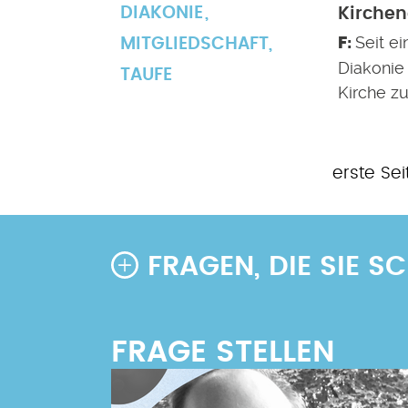
DIAKONIE
Kirchen
Seit ei
MITGLIEDSCHAFT
,
Diakonie 
TAUFE
Kirche zu
Erste
erste Sei
Seitennummerierung
Seite
FRAGEN, DIE SIE 