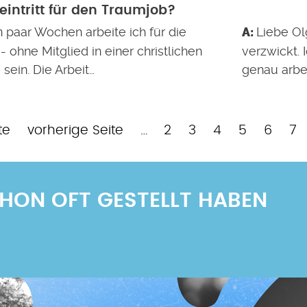
eintritt für den Traumjob?
n paar Wochen arbeite ich für die
Liebe Olg
- ohne Mitglied in einer christlichen
verzwickt. 
 sein. Die Arbeit…
genau arbei
Vorherige
Page
Page
Page
Page
Page
Pa
te
vorherige Seite
…
2
3
4
5
6
7
Seite
SCHON OFT GESTELLT HABEN