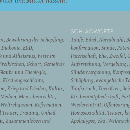
Vater und Mutter hassen?!
SCHLAGWORTE
en
Bewahrung der Schöpfung
Taufe
Bibel
Abendmahl
B
Diakonie
EKD
konfirmation
Sünde
Pate
ik und Atheismus
Feste im
Patenschaft
Ehe
Zweifel
G
Freikirchen
Geburt
Gemeinde
Auferstehung
Vergebung
Glaube und Theologie
Sündenvergebung
Konfess
t
Kirchengeschichte
Schöpfung
evangelische T
on
Krieg und Frieden
Kultur
Taufspruch
Theodizee
Bei
Medien
Menschenrechte
Kirchenmitgliedschaft
Par
Weltreligionen
Reformation
Wiedereintritt
Offenbarun
d Trauer
Trauung
Unheil
Homosexualität
Trauer
ka
it
Zusammenleben und
Apokalypse
ekd
Weihnach