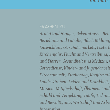
Soll man 
FRAGEN ZU
Armut und Hunger
Bekenntnisse
Bet
Beziehung und Familie
Bibel
Bildung
Entwicklungszusammenarbeit
Esoter
Kirchenjahr
Flucht und Vertreibung
und Pfarrer
Gesundheit und Medizin
Gottesdienst
Kinder- und Jugendarbei
Kirchenmusik
Kirchentag
Konfirmati
Landeskirchen
Leiden und Krankheit
Mission
Mitgliedschaft
Ökumene und 
Schuld und Vergebung
Taufe
Tod un
und Bewältigung
Wirtschaft und Arbe
Integration