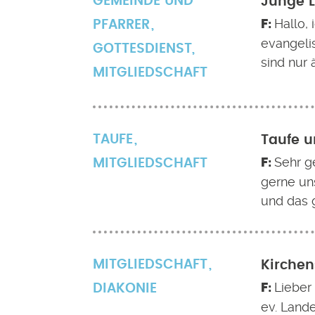
GEMEINDE UND
Junge L
Hallo,
PFARRER
evangeli
GOTTESDIENST
,
sind nur 
MITGLIEDSCHAFT
TAUFE
Taufe u
Sehr g
MITGLIEDSCHAFT
gerne un
und das g
MITGLIEDSCHAFT
Kirchen
Lieber 
DIAKONIE
ev. Lande