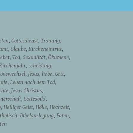
eten
Gottesdienst
Trauung
namt
Glaube
Kircheneintritt
ebet
Tod
Sexualität
Ökumene
Kirchenjahr
scheidung
ionswechsel
Jesus
liebe
Gott
aufe
Leben nach dem Tod
chte
Jesus Christus
tnerschaft
Gottesbild
g
Heiliger Geist
Hölle
Hochzeit
tholisch
Bibelauslegung
Paten
ten