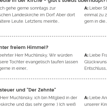
eute in der Kirche - gibt's sowas überhaupt?
 ich gehe gerne sonntags zur
Lieber St
schen Landeskirche im Dorf. Aber dort
einmal zu 
ältere Leute. Letztens meinte…
gern in die
nter freiem Himmel?
eehrter Herr Muchlinsky, Wir würden
Liebe Fr
sere Tochter evangelisch taufen lassen
Glückwunsc
erne in einer…
Entschluss,
steuer und "Der Zehnte"
Herr Muchlinsky, ich bin Mitglied in der
Liebe An
skirche und das sehr gerne :) Ich weiß
unserer Kir