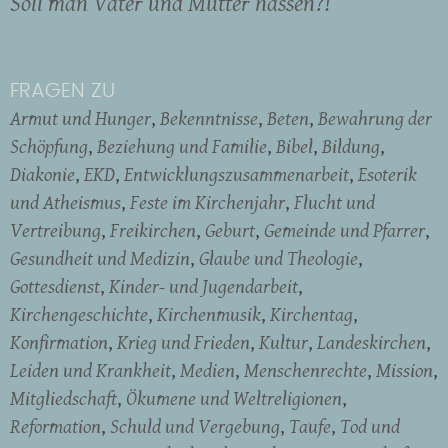
Soll man Vater und Mutter hassen?!
FRAGEN ZU
Armut und Hunger
Bekenntnisse
Beten
Bewahrung der
Schöpfung
Beziehung und Familie
Bibel
Bildung
Diakonie
EKD
Entwicklungszusammenarbeit
Esoterik
und Atheismus
Feste im Kirchenjahr
Flucht und
Vertreibung
Freikirchen
Geburt
Gemeinde und Pfarrer
Gesundheit und Medizin
Glaube und Theologie
Gottesdienst
Kinder- und Jugendarbeit
Kirchengeschichte
Kirchenmusik
Kirchentag
Konfirmation
Krieg und Frieden
Kultur
Landeskirchen
Leiden und Krankheit
Medien
Menschenrechte
Mission
Mitgliedschaft
Ökumene und Weltreligionen
Reformation
Schuld und Vergebung
Taufe
Tod und