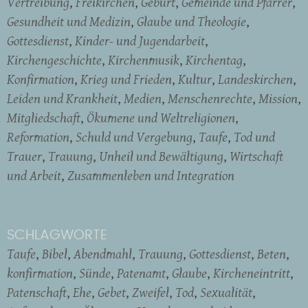
Vertreibung
Freikirchen
Geburt
Gemeinde und Pfarrer
Gesundheit und Medizin
Glaube und Theologie
Gottesdienst
Kinder- und Jugendarbeit
Kirchengeschichte
Kirchenmusik
Kirchentag
Konfirmation
Krieg und Frieden
Kultur
Landeskirchen
Leiden und Krankheit
Medien
Menschenrechte
Mission
Mitgliedschaft
Ökumene und Weltreligionen
Reformation
Schuld und Vergebung
Taufe
Tod und
Trauer
Trauung
Unheil und Bewältigung
Wirtschaft
und Arbeit
Zusammenleben und Integration
SCHLAGWORTE
Taufe
Bibel
Abendmahl
Trauung
Gottesdienst
Beten
konfirmation
Sünde
Patenamt
Glaube
Kircheneintritt
Patenschaft
Ehe
Gebet
Zweifel
Tod
Sexualität