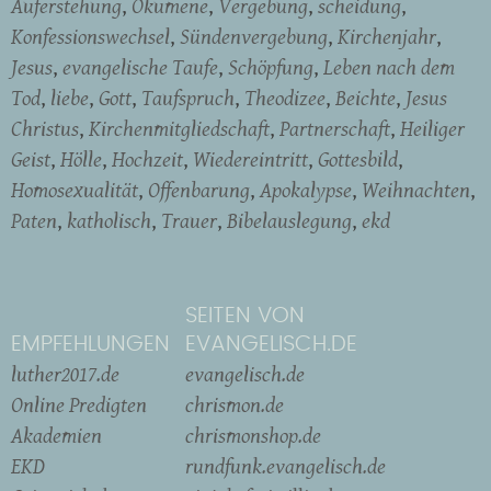
Auferstehung
Ökumene
Vergebung
scheidung
Konfessionswechsel
Sündenvergebung
Kirchenjahr
Jesus
evangelische Taufe
Schöpfung
Leben nach dem
Tod
liebe
Gott
Taufspruch
Theodizee
Beichte
Jesus
Christus
Kirchenmitgliedschaft
Partnerschaft
Heiliger
Geist
Hölle
Hochzeit
Wiedereintritt
Gottesbild
Homosexualität
Offenbarung
Apokalypse
Weihnachten
Paten
katholisch
Trauer
Bibelauslegung
ekd
SEITEN VON
EMPFEHLUNGEN
EVANGELISCH.DE
luther2017.de
evangelisch.de
Online Predigten
chrismon.de
Akademien
chrismonshop.de
EKD
rundfunk.evangelisch.de