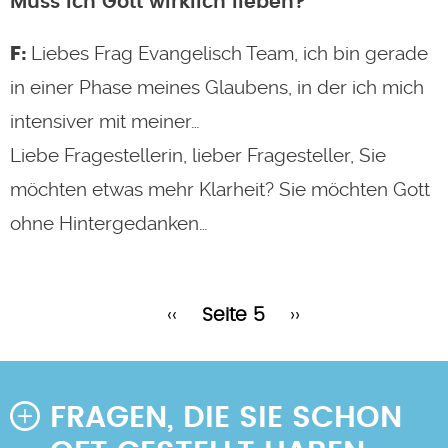
Muss ich Gott wirklich lieben?
Liebes Frag Evangelisch Team, ich bin gerade
in einer Phase meines Glaubens, in der ich mich
intensiver mit meiner…
Liebe Fragestellerin, lieber Fragesteller, Sie
möchten etwas mehr Klarheit? Sie möchten Gott
ohne Hintergedanken…
Vorherige
Nächste
‹‹
Seite 5
››
Seitennummerierung
Seite
Seite
FRAGEN, DIE SIE SCHON