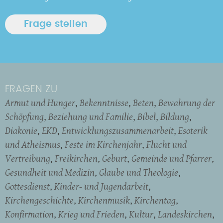
FRAGEN ZU
Armut und Hunger
Bekenntnisse
Beten
Bewahrung der
Schöpfung
Beziehung und Familie
Bibel
Bildung
Diakonie
EKD
Entwicklungszusammenarbeit
Esoterik
und Atheismus
Feste im Kirchenjahr
Flucht und
Vertreibung
Freikirchen
Geburt
Gemeinde und Pfarrer
Gesundheit und Medizin
Glaube und Theologie
Gottesdienst
Kinder- und Jugendarbeit
Kirchengeschichte
Kirchenmusik
Kirchentag
Konfirmation
Krieg und Frieden
Kultur
Landeskirchen