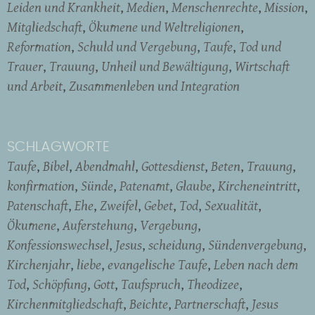
Leiden und Krankheit
Medien
Menschenrechte
Mission
Mitgliedschaft
Ökumene und Weltreligionen
Reformation
Schuld und Vergebung
Taufe
Tod und
Trauer
Trauung
Unheil und Bewältigung
Wirtschaft
und Arbeit
Zusammenleben und Integration
SCHLAGWORTE
Taufe
Bibel
Abendmahl
Gottesdienst
Beten
Trauung
konfirmation
Sünde
Patenamt
Glaube
Kircheneintritt
Patenschaft
Ehe
Zweifel
Gebet
Tod
Sexualität
Ökumene
Auferstehung
Vergebung
Konfessionswechsel
Jesus
scheidung
Sündenvergebung
Kirchenjahr
liebe
evangelische Taufe
Leben nach dem
Tod
Schöpfung
Gott
Taufspruch
Theodizee
Kirchenmitgliedschaft
Beichte
Partnerschaft
Jesus