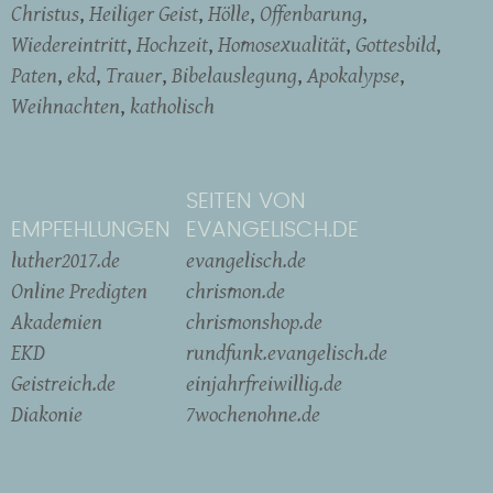
Christus
Heiliger Geist
Hölle
Offenbarung
Wiedereintritt
Hochzeit
Homosexualität
Gottesbild
Paten
ekd
Trauer
Bibelauslegung
Apokalypse
Weihnachten
katholisch
SEITEN VON
EMPFEHLUNGEN
EVANGELISCH.DE
luther2017.de
evangelisch.de
Online Predigten
chrismon.de
Akademien
chrismonshop.de
EKD
rundfunk.evangelisch.de
Geistreich.de
einjahrfreiwillig.de
Diakonie
7wochenohne.de