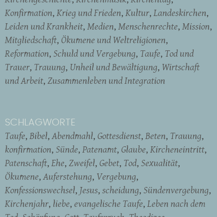
Konfirmation
Krieg und Frieden
Kultur
Landeskirchen
Leiden und Krankheit
Medien
Menschenrechte
Mission
Mitgliedschaft
Ökumene und Weltreligionen
Reformation
Schuld und Vergebung
Taufe
Tod und
Trauer
Trauung
Unheil und Bewältigung
Wirtschaft
und Arbeit
Zusammenleben und Integration
SCHLAGWORTE
Taufe
Bibel
Abendmahl
Gottesdienst
Beten
Trauung
konfirmation
Sünde
Patenamt
Glaube
Kircheneintritt
Patenschaft
Ehe
Zweifel
Gebet
Tod
Sexualität
Ökumene
Auferstehung
Vergebung
Konfessionswechsel
Jesus
scheidung
Sündenvergebung
Kirchenjahr
liebe
evangelische Taufe
Leben nach dem