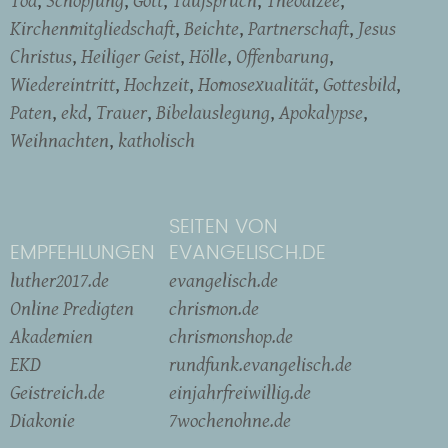
Tod
Schöpfung
Gott
Taufspruch
Theodizee
Kirchenmitgliedschaft
Beichte
Partnerschaft
Jesus
Christus
Heiliger Geist
Hölle
Offenbarung
Wiedereintritt
Hochzeit
Homosexualität
Gottesbild
Paten
ekd
Trauer
Bibelauslegung
Apokalypse
Weihnachten
katholisch
SEITEN VON
EMPFEHLUNGEN
EVANGELISCH.DE
luther2017.de
evangelisch.de
Online Predigten
chrismon.de
Akademien
chrismonshop.de
EKD
rundfunk.evangelisch.de
Geistreich.de
einjahrfreiwillig.de
Diakonie
7wochenohne.de