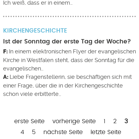
Ich weiß, dass er in einem…
KIRCHENGESCHICHTE
Ist der Sonntag der erste Tag der Woche?
In einem elektronischen Flyer der evangelischen
Kirche in Westfalen steht, dass der Sonntag für die
evangelischen…
Liebe Fragenstellerin, sie beschäftigen sich mit
einer Frage, über die in der Kirchengeschichte
schon viele erbitterte…
Erste
Vorherige
Page
Page
Aktue
P
erste Seite
vorherige Seite
1
2
3
Seitennummerierung
Seite
Seite
Seite
Page
Nächste
Letzte
4
5
nächste Seite
letzte Seite