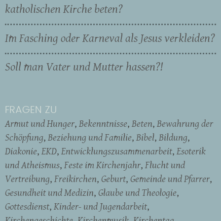
katholischen Kirche beten?
Im Fasching oder Karneval als Jesus verkleiden?
Soll man Vater und Mutter hassen?!
FRAGEN ZU
Armut und Hunger
Bekenntnisse
Beten
Bewahrung der
Schöpfung
Beziehung und Familie
Bibel
Bildung
Diakonie
EKD
Entwicklungszusammenarbeit
Esoterik
und Atheismus
Feste im Kirchenjahr
Flucht und
Vertreibung
Freikirchen
Geburt
Gemeinde und Pfarrer
Gesundheit und Medizin
Glaube und Theologie
Gottesdienst
Kinder- und Jugendarbeit
Kirchengeschichte
Kirchenmusik
Kirchentag