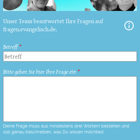
Unser Team beantwortet Ihre Fragen auf
fragen.evangelisch.de.
Betreff
Bitte geben Sie hier Ihre Frage ein
Deine Frage muss aus mindestens drei Wörtern bestehen und
soll genau beschreiben, was Du wissen möchtest.