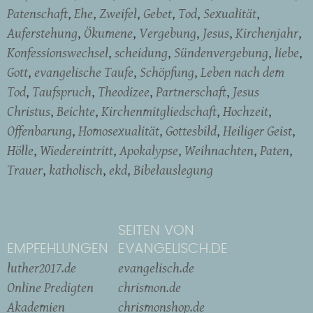
Patenschaft
Ehe
Zweifel
Gebet
Tod
Sexualität
Auferstehung
Ökumene
Vergebung
Jesus
Kirchenjahr
Konfessionswechsel
scheidung
Sündenvergebung
liebe
Gott
evangelische Taufe
Schöpfung
Leben nach dem
Tod
Taufspruch
Theodizee
Partnerschaft
Jesus
Christus
Beichte
Kirchenmitgliedschaft
Hochzeit
Offenbarung
Homosexualität
Gottesbild
Heiliger Geist
Hölle
Wiedereintritt
Apokalypse
Weihnachten
Paten
Trauer
katholisch
ekd
Bibelauslegung
SEITEN VON
EMPFEHLUNGEN
EVANGELISCH.DE
luther2017.de
evangelisch.de
Online Predigten
chrismon.de
Akademien
chrismonshop.de