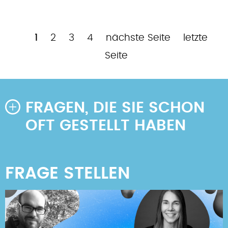
Aktuelle
Page
Page
Page
Nächste
Letzte
1
2
3
4
nächste Seite
letzte
Seitennummerierung
Seite
Seite
Seite
Seite
FRAGEN, DIE SIE SCHON
OFT GESTELLT HABEN