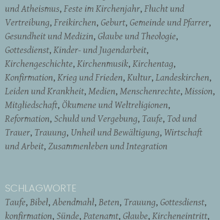
und Atheismus
Feste im Kirchenjahr
Flucht und
Vertreibung
Freikirchen
Geburt
Gemeinde und Pfarrer
Gesundheit und Medizin
Glaube und Theologie
Gottesdienst
Kinder- und Jugendarbeit
Kirchengeschichte
Kirchenmusik
Kirchentag
Konfirmation
Krieg und Frieden
Kultur
Landeskirchen
Leiden und Krankheit
Medien
Menschenrechte
Mission
Mitgliedschaft
Ökumene und Weltreligionen
Reformation
Schuld und Vergebung
Taufe
Tod und
Trauer
Trauung
Unheil und Bewältigung
Wirtschaft
und Arbeit
Zusammenleben und Integration
SCHLAGWORTE
Taufe
Bibel
Abendmahl
Beten
Trauung
Gottesdienst
konfirmation
Sünde
Patenamt
Glaube
Kircheneintritt