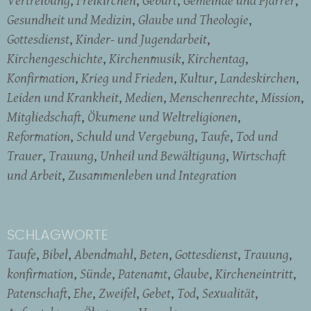
Vertreibung
Freikirchen
Geburt
Gemeinde und Pfarrer
Gesundheit und Medizin
Glaube und Theologie
Gottesdienst
Kinder- und Jugendarbeit
Kirchengeschichte
Kirchenmusik
Kirchentag
Konfirmation
Krieg und Frieden
Kultur
Landeskirchen
Leiden und Krankheit
Medien
Menschenrechte
Mission
Mitgliedschaft
Ökumene und Weltreligionen
Reformation
Schuld und Vergebung
Taufe
Tod und
Trauer
Trauung
Unheil und Bewältigung
Wirtschaft
und Arbeit
Zusammenleben und Integration
SCHLAGWORTE
Taufe
Bibel
Abendmahl
Beten
Gottesdienst
Trauung
konfirmation
Sünde
Patenamt
Glaube
Kircheneintritt
Patenschaft
Ehe
Zweifel
Gebet
Tod
Sexualität