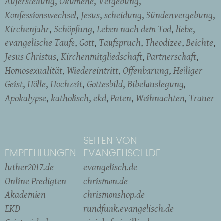
Auferstehung
Ökumene
Vergebung
Konfessionswechsel
Jesus
scheidung
Sündenvergebung
Kirchenjahr
Schöpfung
Leben nach dem Tod
liebe
evangelische Taufe
Gott
Taufspruch
Theodizee
Beichte
Jesus Christus
Kirchenmitgliedschaft
Partnerschaft
Homosexualität
Wiedereintritt
Offenbarung
Heiliger
Geist
Hölle
Hochzeit
Gottesbild
Bibelauslegung
Apokalypse
katholisch
ekd
Paten
Weihnachten
Trauer
SEITEN VON
EMPFEHLUNGEN
EVANGELISCH.DE
luther2017.de
evangelisch.de
Online Predigten
chrismon.de
Akademien
chrismonshop.de
EKD
rundfunk.evangelisch.de