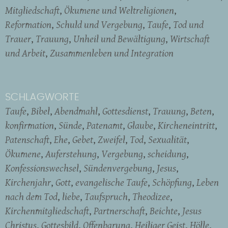
Mitgliedschaft
Ökumene und Weltreligionen
Reformation
Schuld und Vergebung
Taufe
Tod und
Trauer
Trauung
Unheil und Bewältigung
Wirtschaft
und Arbeit
Zusammenleben und Integration
SCHLAGWORTE
Taufe
Bibel
Abendmahl
Gottesdienst
Trauung
Beten
konfirmation
Sünde
Patenamt
Glaube
Kircheneintritt
Patenschaft
Ehe
Gebet
Zweifel
Tod
Sexualität
Ökumene
Auferstehung
Vergebung
scheidung
Konfessionswechsel
Sündenvergebung
Jesus
Kirchenjahr
Gott
evangelische Taufe
Schöpfung
Leben
nach dem Tod
liebe
Taufspruch
Theodizee
Kirchenmitgliedschaft
Partnerschaft
Beichte
Jesus
Christus
Gottesbild
Offenbarung
Heiliger Geist
Hölle