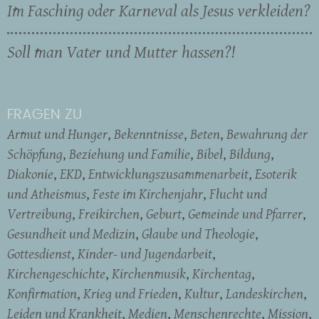
Im Fasching oder Karneval als Jesus verkleiden?
Soll man Vater und Mutter hassen?!
FRAGEN ZU
Armut und Hunger
Bekenntnisse
Beten
Bewahrung der
Schöpfung
Beziehung und Familie
Bibel
Bildung
Diakonie
EKD
Entwicklungszusammenarbeit
Esoterik
und Atheismus
Feste im Kirchenjahr
Flucht und
Vertreibung
Freikirchen
Geburt
Gemeinde und Pfarrer
Gesundheit und Medizin
Glaube und Theologie
Gottesdienst
Kinder- und Jugendarbeit
Kirchengeschichte
Kirchenmusik
Kirchentag
Konfirmation
Krieg und Frieden
Kultur
Landeskirchen
Leiden und Krankheit
Medien
Menschenrechte
Mission