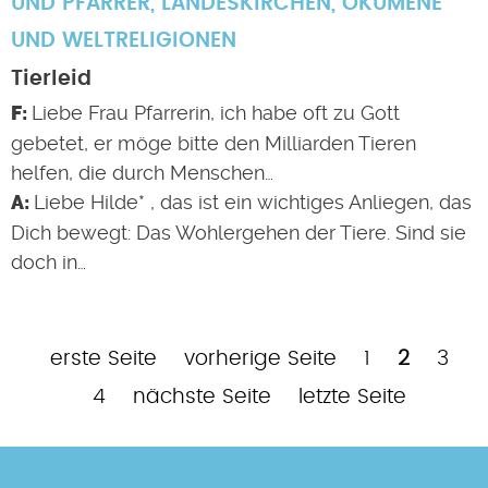
UND PFARRER
,
LANDESKIRCHEN
,
ÖKUMENE
UND WELTRELIGIONEN
Tierleid
Liebe Frau Pfarrerin, ich habe oft zu Gott
gebetet, er möge bitte den Milliarden Tieren
helfen, die durch Menschen…
Liebe Hilde* , das ist ein wichtiges Anliegen, das
Dich bewegt: Das Wohlergehen der Tiere. Sind sie
doch in…
Erste
Vorherige
Page
Aktuelle
Pag
P
erste Seite
vorherige Seite
1
2
3
Seitennummerierung
Seite
Seite
Seite
Nächste
Letzte
4
nächste Seite
letzte Seite
Seite
Seite