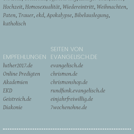
Hochzeit
Homosexualität
Wiedereintritt
Weihnachten
Paten
Trauer
ekd
Apokalypse
Bibelauslegung
katholisch
SEITEN VON
EMPFEHLUNGEN
EVANGELISCH.DE
luther2017.de
evangelisch.de
Online Predigten
chrismon.de
Akademien
chrismonshop.de
EKD
rundfunk.evangelisch.de
Geistreich.de
einjahrfreiwillig.de
Diakonie
7wochenohne.de