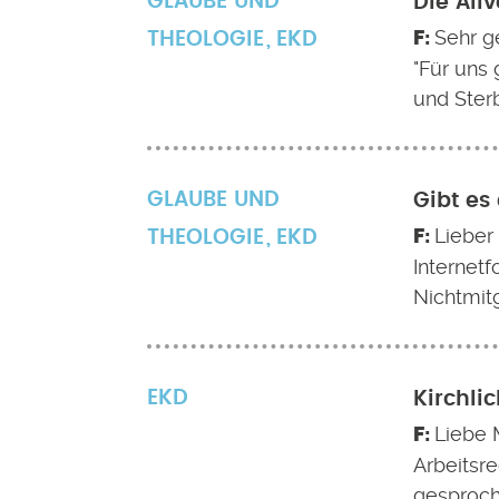
GLAUBE UND
Die All
Sehr g
THEOLOGIE
EKD
"Für uns
und Sterb
GLAUBE UND
Gibt es
Lieber 
THEOLOGIE
EKD
Internet
Nichtmit
EKD
Kirchli
Liebe 
Arbeitsr
gesproch