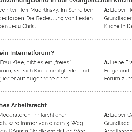
versöhnungslehre in der evangelischen Kirch
eehrter Herr Muchlinsky, Im Schreiben
Lieber H
 gestorben. Die Bedeutung von Leiden
Grundlagen
en Jesu Christi…
Kirche in D
 ein Internetforum?
Frau Klee, gibt es ein „freies“
Liebe Fr
forum, wo sich Kirchenmitglieder und
Frage und I
glieder auf Augenhöhe ohne…
Forum zum
ches Arbeitsrecht
Moderatoren! Im kirchlichen
Lieber G
echt wird immer von einem 3. Weg
Grundlage f
en. Können Sie diesen dritten Weg…
Arbeitsrecht