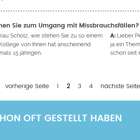
hen Sie zum Umgang mit Missbrauchsfällen?
Frau Scholz, wie stehen Sie zu so einem
Lieber Pe
 Kollege von Ihnen hat anscheinend
ja ein Them
mals 15 jährigen…
schon seit 
Vorherige
Page
Aktuelle
Page
Page
Nächste
vorherige Seite
1
2
3
4
nächste Seit
Seite
Seite
Seite
SCHON OFT GESTELLT HABEN