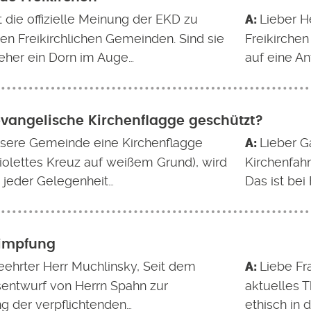
t die offizielle Meinung der EKD zu
Lieber H
en Freikirchlichen Gemeinden. Sind sie
Freikirchen
eher ein Dorn im Auge…
auf eine An
 evangelische Kirchenflagge geschützt?
nsere Gemeinde eine Kirchenflagge
Lieber G
violettes Kreuz auf weißem Grund), wird
Kirchenfahn
i jeder Gelegenheit…
Das ist bei
impfung
eehrter Herr Muchlinsky, Seit dem
Liebe Fr
entwurf von Herrn Spahn zur
aktuelles 
ng der verpflichtenden…
ethisch in 