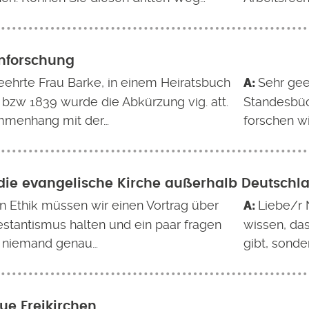
nforschung
eehrte Frau Barke, in einem Heiratsbuch
Sehr geeh
 bzw 1839 wurde die Abkürzung vig. att.
Standesbüc
mmenhang mit der…
forschen wi
 die evangelische Kirche außerhalb Deutsch
In Ethik müssen wir einen Vortrag über
Liebe/r 
estantismus halten und ein paar fragen
wissen, das
 niemand genau…
gibt, sonde
eue Freikirchen