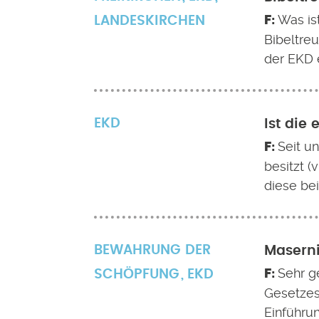
Was is
LANDESKIRCHEN
Bibeltreu
der EKD 
EKD
Ist die
Seit u
besitzt (
diese be
BEWAHRUNG DER
Masern
Sehr g
SCHÖPFUNG
EKD
Gesetzes
Einführu