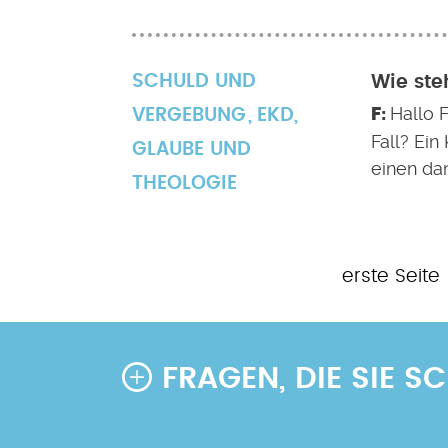
SCHULD UND
Wie ste
Hallo 
VERGEBUNG
EKD
,
Fall? Ein
GLAUBE UND
einen da
THEOLOGIE
Erste
erste Seite
Seitennummerierung
Seite
FRAGEN, DIE SIE 