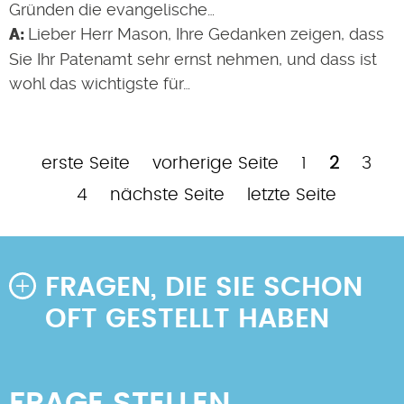
Gründen die evangelische…
Lieber Herr Mason, Ihre Gedanken zeigen, dass
Sie Ihr Patenamt sehr ernst nehmen, und dass ist
wohl das wichtigste für…
Erste
Vorherige
Page
Aktuelle
Pag
P
erste Seite
vorherige Seite
1
2
3
Seitennummerierung
Seite
Seite
Seite
Nächste
Letzte
4
nächste Seite
letzte Seite
Seite
Seite
FRAGEN, DIE SIE SCHON
OFT GESTELLT HABEN