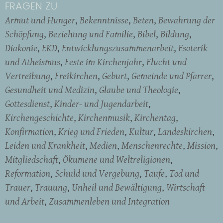
FRAGEN ZU
Armut und Hunger
Bekenntnisse
Beten
Bewahrung der
Schöpfung
Beziehung und Familie
Bibel
Bildung
Diakonie
EKD
Entwicklungszusammenarbeit
Esoterik
und Atheismus
Feste im Kirchenjahr
Flucht und
Vertreibung
Freikirchen
Geburt
Gemeinde und Pfarrer
Gesundheit und Medizin
Glaube und Theologie
Gottesdienst
Kinder- und Jugendarbeit
Kirchengeschichte
Kirchenmusik
Kirchentag
Konfirmation
Krieg und Frieden
Kultur
Landeskirchen
Leiden und Krankheit
Medien
Menschenrechte
Mission
Mitgliedschaft
Ökumene und Weltreligionen
Reformation
Schuld und Vergebung
Taufe
Tod und
Trauer
Trauung
Unheil und Bewältigung
Wirtschaft
und Arbeit
Zusammenleben und Integration