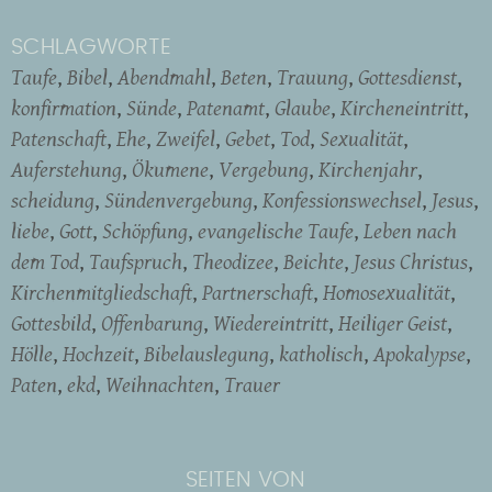
SCHLAGWORTE
Taufe
Bibel
Abendmahl
Beten
Trauung
Gottesdienst
konfirmation
Sünde
Patenamt
Glaube
Kircheneintritt
Patenschaft
Ehe
Zweifel
Gebet
Tod
Sexualität
Auferstehung
Ökumene
Vergebung
Kirchenjahr
scheidung
Sündenvergebung
Konfessionswechsel
Jesus
liebe
Gott
Schöpfung
evangelische Taufe
Leben nach
dem Tod
Taufspruch
Theodizee
Beichte
Jesus Christus
Kirchenmitgliedschaft
Partnerschaft
Homosexualität
Gottesbild
Offenbarung
Wiedereintritt
Heiliger Geist
Hölle
Hochzeit
Bibelauslegung
katholisch
Apokalypse
Paten
ekd
Weihnachten
Trauer
SEITEN VON